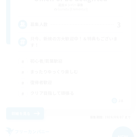
追加メンバー募集
Garuda [Elemental]
3
募集人数
只今、新規の方大歓迎中！＆特典もございま
す！
初心者/若葉歓迎
まったりゆっくり楽しむ
復帰者歓迎
クリア目指して頑張る
JA
詳細を見る
募集期間: 2026/09/07 まで
フリーカンパニー