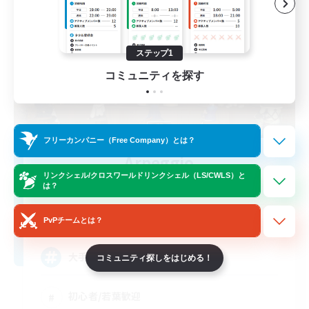
ステップ1
コミュニティを探す
フリーカンパニー（Free Company）とは？
Arpeggio
リンクシェル/クロスワールドリンクシェル（LS/CWLS）と
追加メンバー募集
は？
Garuda [Elemental]
2
募集人数
PvPチームとは？
大手を振っていつでも戻れるFC
コミュニティ探しをはじめる！
初心者/若葉歓迎