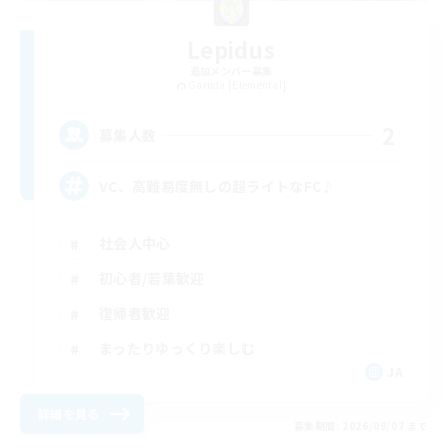
Lepidus
追加メンバー募集
Garuda [Elemental]
2
募集人数
VC、高難易度無しの超ライトなFC♪
社会人中心
初心者/若葉歓迎
復帰者歓迎
まったりゆっくり楽しむ
JA
詳細を見る
募集期間: 2026/09/07 まで