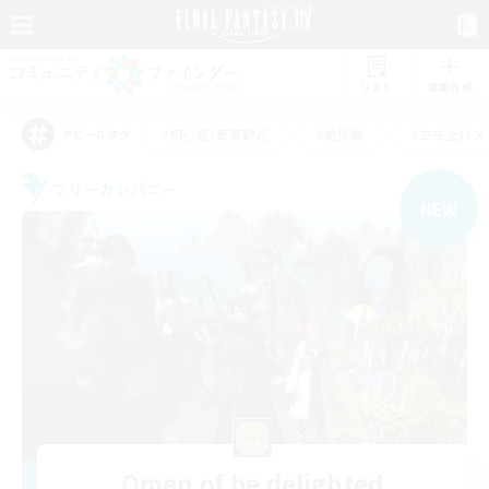
リスト
募集作成
#初心者/若葉歓迎
#絶挑戦
#立ち上げメ
アピールタグ
フリーカンパニー
NEW
Omen of be delighted