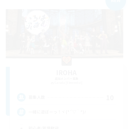
NEW
IROHA
追加メンバー募集
Garuda [Elemental]
10
募集人数
一緒に遊ぼーっ！ヾ(*´▽｀*)ﾉ
初心者/若葉歓迎