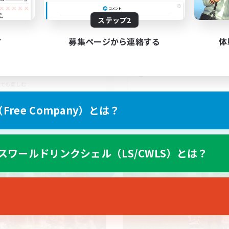
15
集人数
募集人数
ステップ2
初心者ギルド
復帰者歓迎
す
募集ページから連絡する
体
者/若葉歓迎
初心者/若葉歓迎
歓迎
体験歓迎
イヤー主催イベント
立ち上げメンバー募集
でも楽しむ
JA
ree Company）とは？
募集期間: 2026/09/05 まで
募集期間: 20
スワールドリンクシェル（LS/CWLS）とは？
カンパニー
フリーカンパニー
NEW