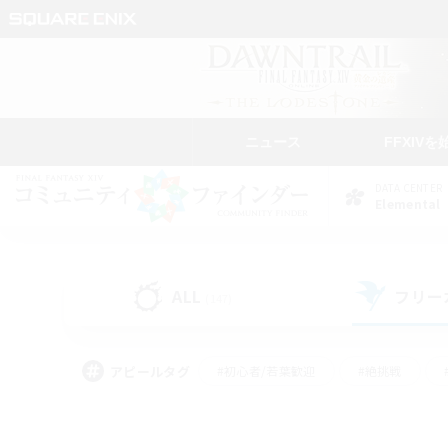
ニュース
FFXIVを
DATA CENTER
Elemental
ALL
フリー
(147)
アピールタグ
#初心者/若葉歓迎
#絶挑戦
#学生中心
#なんでも楽しむ
#モブハント
#
#演奏
#ミラプリ（ミラ