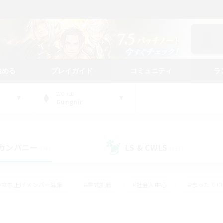
始める
プレイガイド
コミュニティ
ラ
WORLD
Gungnir
カンパニー
LS & CWLS
(36)
(111)
#立ち上げメンバー募集
#零式挑戦
#社会人中心
#まったり
体験歓迎
#クラフター中心
#ロールプレイ
#ギャザラー中心
ージュプリズム）
#スクリーンショット撮影
#クリア目指して頑張る