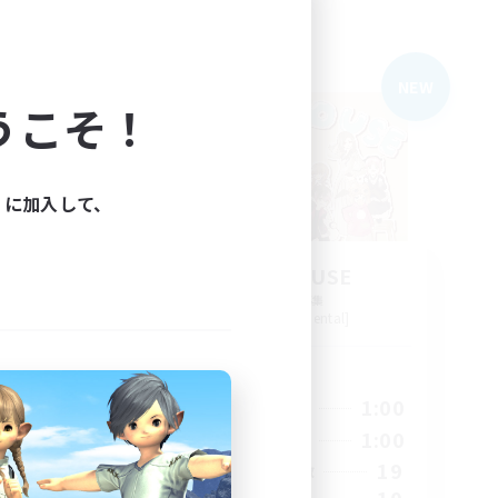
フリーカンパニー
NEW
NEW
うこそ！
ィに加入して、
CANDY HOUSE
追加メンバー募集
]
Gungnir [Elemental]
活動時間
23:00
21:00
1:00
平日
23:00
21:00
1:00
週末
5
19
アクティブメンバー数