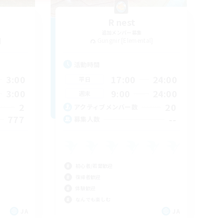
R nest
追加メンバー募集
]
Gungnir [Elemental]
活動時間
3:00
17:00
24:00
平日
3:00
9:00
24:00
週末
2
20
アクティブメンバー数
777
--
募集人数
初心者/若葉歓迎
復帰者歓迎
体験歓迎
なんでも楽しむ
JA
JA