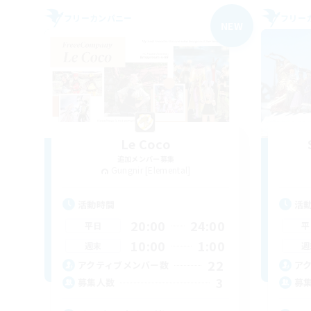
フリーカンパニー
フリー
NEW
Le Coco
追加メンバー募集
Gungnir [Elemental]
活動時間
活
20:00
24:00
平日
平
10:00
1:00
週末
週
22
アクティブメンバー数
ア
3
募集人数
募