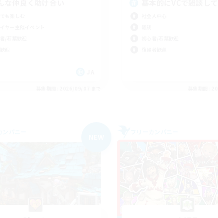
んな仲良く助け合い
基本的にVCで雑談し
でも楽しむ
社会人中心
イヤー主催イベント
雑談
者/若葉歓迎
初心者/若葉歓迎
歓迎
復帰者歓迎
JA
募集期間: 2026/09/07 まで
募集期間: 20
カンパニー
フリーカンパニー
NEW