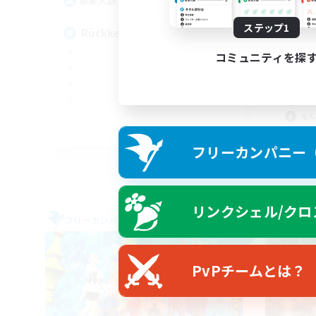
27
募集人数
募
ステップ1
Rückkehrer willkommen
コミュニティを探
初心
体験
プレ
なん
EN
フリーカンパニー（F
募集期間: 2026/09/05 まで
リンクシェル/クロ
フリーカンパニー
フリー
NEW
PvPチームとは？