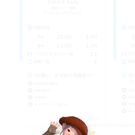
take it easy
追加メンバー募集
Gungnir [Elemental]
活動時間
活
20:00
1:00
平日
平
10:00
1:00
週末
週
15
アクティブメンバー数
ア
5
募集人数
募
VC無し、正式加入特典あり！
黙
ブ
初心者/若葉歓迎
社会
復帰者歓迎
復帰
体験歓迎
体験
まったりゆっくり楽しむ
まっ
JA
募集期間: 2026/09/06 まで