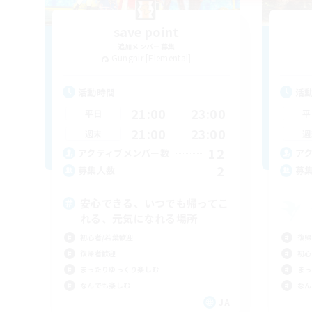
save point
追加メンバー募集
Gungnir [Elemental]
活動時間
活
21:00
23:00
平日
平
21:00
23:00
週末
週
12
アクティブメンバー数
ア
2
募集人数
募
安心できる、いつでも帰ってこ
れる、元気になれる場所
初心者/若葉歓迎
復帰
復帰者歓迎
初心
まったりゆっくり楽しむ
まっ
なんでも楽しむ
なん
JA