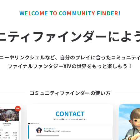
W
E
L
C
O
M
E
T
O
C
O
M
M
U
N
I
T
Y
F
I
N
D
E
R
!
カンパニー
フリーカンパニー
NEW
ニティファインダーによ
ニーやリンクシェルなど、自分のプレイに合ったコミュニテ
ファイナルファンタジーXIVの世界をもっと楽しもう！
Luene Fortuna
Burst
追加メンバー募集
追加メンバー募集
Gungnir [Elemental]
Gungnir [Elemental
コミュニティファインダーの使い方
動時間
活動時間
19:00
1:00
0:00
日
平日
16:00
3:00
0:00
末
週末
8
クティブメンバー数
アクティブメンバー数