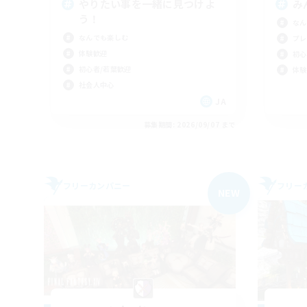
やりたい事を一緒に見つけよ
み
う！
なん
なんでも楽しむ
プレ
体験歓迎
初心
初心者/若葉歓迎
体験
社会人中心
JA
募集期間: 2026/09/07 まで
フリーカンパニー
フリー
NEW