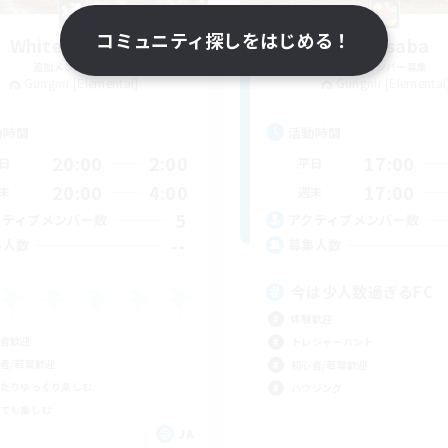
コミュニティ探しをはじめる！
White Unicorn
juzo saba
追加メンバー募集
追加メンバー募集
Gungnir [Elemental]
Gungnir [Elemental
動時間
活動時間
20:00
2:00
17:00
日
平日
20:00
4:00
17:00
末
週末
5
クティブメンバー数
アクティブメンバー数
--
集人数
募集人数
今は少人数過ぎるFC
体験歓迎
者歓迎
トレジャーハント
者/若葉歓迎
初心者/若葉歓迎
たりゆっくり楽しむ
ハウジング
でも楽しむ
JA