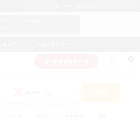
日本語
マイキャラクター情報をチェック！
ログイン
ンキング
ヘルプ＆サポート
新規募集を作成
リスト
ガイド
PvPチーム
検索
(0)
ゆっくり楽しむ
#極挑戦
#復帰者歓迎
#雑談
#ハウジング
#トレジャーハント
#レベリング
#プレイヤー主催イベント