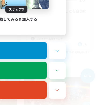
99
10
募集人数
ステップ3
みんながやりたいことを自由に
楽しむ
験してみる＆加入する
復帰者歓迎
初心者/若葉歓迎
体験歓迎
プレイヤー主催イベント
JA
JA
26/09/05 まで
募集期間: 2026/09/04 まで
フリーカンパニー
NEW
NEW