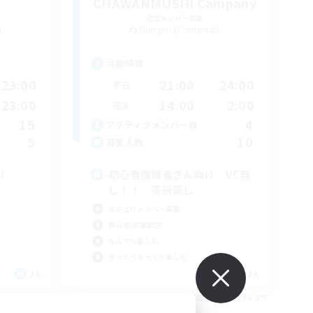
CHAWANMUSHI Campany
追加メンバー募集
]
Gungnir [Elemental]
活動時間
23:00
21:00
24:00
平日
23:00
14:00
2:00
週末
15
4
アクティブメンバー数
5
10
募集人数
！
初心者復帰者さん向け VC無
し！！ 茶碗蒸し
立ち上げメンバー募集
初心者/若葉歓迎
なんでも楽しむ
まったりゆっくり楽しむ
JA
JA
26/09/06 まで
募集期間: 2026/09/06 まで