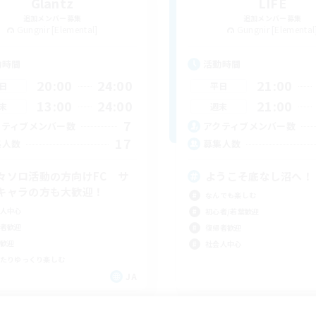
Glantz
LIFE
追加メンバー募集
追加メンバー募集
Gungnir [Elemental]
Gungnir [Elemental
動時間
活動時間
20:00
24:00
21:00
日
平日
13:00
24:00
21:00
末
週末
7
クティブメンバー数
アクティブメンバー数
17
集人数
募集人数
々ソロ活動の方向けFC サ
ようこそ底なし沼へ！
キャラの方も大歓迎！
なんでも楽しむ
人中心
初心者/若葉歓迎
者歓迎
復帰者歓迎
歓迎
社会人中心
たりゆっくり楽しむ
JA
募集期間: 2026/09/06 まで
募集期間: 20