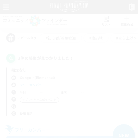
リスト
募集作成
#初心者/若葉歓迎
#絶挑戦
#立ち上げメ
アピールタグ
3件の募集が見つかりました！
指定なし
Gungnir (Elemental)
フリーカンパニー
平日
週末
＃プレイヤー主催イベント
使用言語
フリーカンパニー
NEW