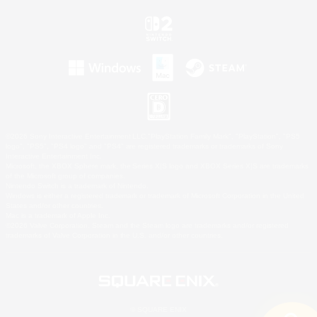
©2026 Sony Interactive Entertainment LLC."PlayStation Family Mark", "PlayStation", "PS5
logo", "PS5", "PS4 logo" and "PS4" are registered trademarks or trademarks of Sony
Interactive Entertainment Inc.
Microsoft, the XBOX Sphere mark, the Series X|S logo and XBOX Series X|S are trademarks
of the Microsoft group of companies.
Nintendo Switch is a trademark of Nintendo.
Windows is either a registered trademark or trademark of Microsoft Corporation in the United
States and/or other countries.
Mac is a trademark of Apple Inc.
©2026 Valve Corporation. Steam and the Steam logo are trademarks and/or registered
trademarks of Valve Corporation in the U.S. and/or other countries.
© SQUARE ENIX