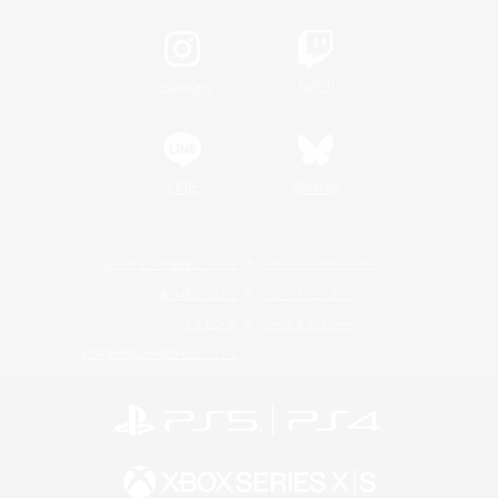
Instagram
Twitch
LINE
Bluesky
レーティング制度について
プライバシーポリシー
著作権について
サポートセンター
ライセンス
ルール＆ポリシー
利用者情報の外部送信について