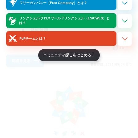
フリーカンパニー（Free Company）とは？
復帰者歓迎
初心者/若葉歓迎
リンクシェル/クロスワールドリンクシェル（LS/CWLS）と
は？
体験歓迎
PvPチームとは？
プレイヤー主催イベント
JA
コミュニティ探しをはじめる！
詳細を見る
募集期間: 2026/09/04 まで