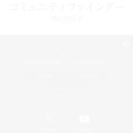
パソコン版へ
関連商品
e-STOREで購入
ゲームダウンロード
Official Information
/
X
News
YouTube