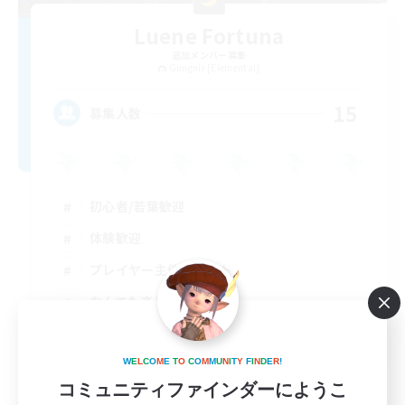
Luene Fortuna
追加メンバー募集
Gungnir [Elemental]
15
募集人数
初心者/若葉歓迎
体験歓迎
プレイヤー主催イベント
なんでも楽しむ
JA
詳細を見る
W
E
L
C
O
M
E
T
O
C
O
M
M
U
N
I
T
Y
F
I
N
D
E
R
!
募集期間: 2026/09/05 まで
コミュニティファインダーにようこ