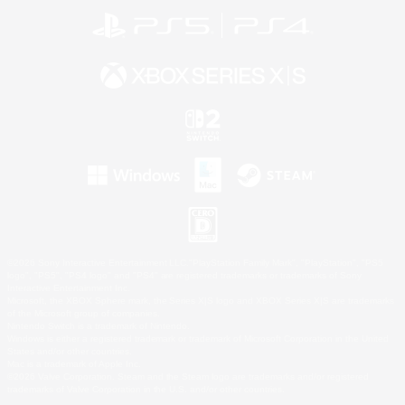
©2026 Sony Interactive Entertainment LLC."PlayStation Family Mark", "PlayStation", "PS5
logo", "PS5", "PS4 logo" and "PS4" are registered trademarks or trademarks of Sony
Interactive Entertainment Inc.
Microsoft, the XBOX Sphere mark, the Series X|S logo and XBOX Series X|S are trademarks
of the Microsoft group of companies.
Nintendo Switch is a trademark of Nintendo.
Windows is either a registered trademark or trademark of Microsoft Corporation in the United
States and/or other countries.
Mac is a trademark of Apple Inc.
©2026 Valve Corporation. Steam and the Steam logo are trademarks and/or registered
trademarks of Valve Corporation in the U.S. and/or other countries.