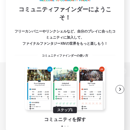
W
E
L
C
O
M
E
T
O
C
O
M
M
U
N
I
T
Y
F
I
N
D
E
R
!
コミュニティファインダーにようこ
そ！
フリーカンパニーやリンクシェルなど、自分のプレイに合ったコ
ミュニティに加入して、
ファイナルファンタジーXIVの世界をもっと楽しもう！
コミュニティファインダーの使い方
パソコン版へ
関連商品
e-STOREで購入
ステップ1
ゲームダウンロード
コミュニティを探す