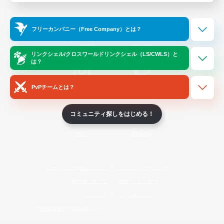
Official Information
フリーカンパニー（Free Company）とは？
/
X
News
YouTube
リンクシェル/クロスワールドリンクシェル（LS/CWLS）と
は？
PvPチームとは？
Instagram
Twitch
コミュニティ探しをはじめる！
LINE
Bluesky
レーティング制度について
プライバシーポリシー
著作権について
サポートセンター
ライセンス
ルール＆ポリシー
利用者情報の外部送信について