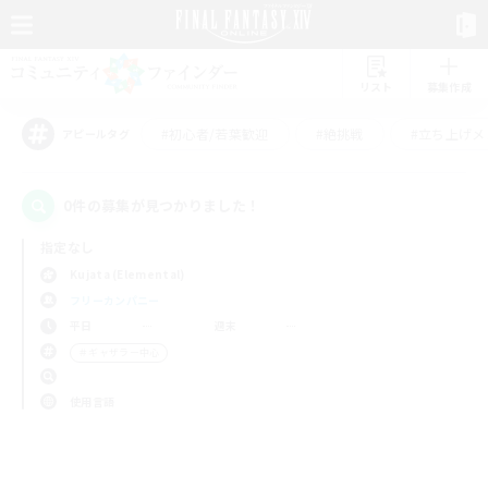
リスト
募集作成
#初心者/若葉歓迎
#絶挑戦
#立ち上げメ
アピールタグ
0件の募集が見つかりました！
指定なし
Kujata (Elemental)
フリーカンパニー
平日
週末
＃ギャザラー中心
使用言語