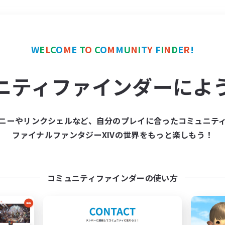
＃モブハント
使用言語
W
E
L
C
O
M
E
T
O
C
O
M
M
U
N
I
T
Y
F
I
N
D
E
R
!
ニティファインダーによ
ニーやリンクシェルなど、自分のプレイに合ったコミュニテ
ファイナルファンタジーXIVの世界をもっと楽しもう！
募集数 0件
集が見つかりませんでし
コミュニティファインダーの使い方
条件を変えて検索してみるでっす！