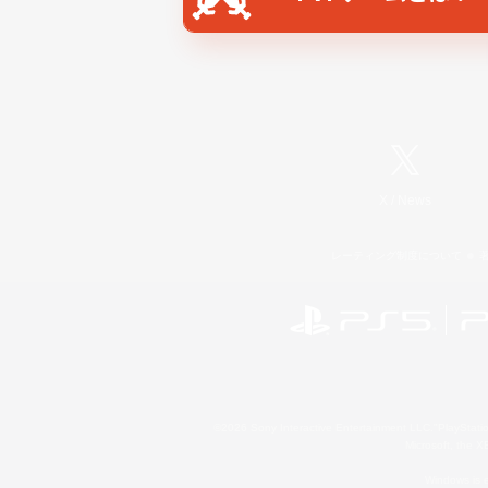
X
/
News
レーティング制度について
©2026 Sony Interactive Entertainment LLC."PlayStation
Microsoft, the 
Windows is e