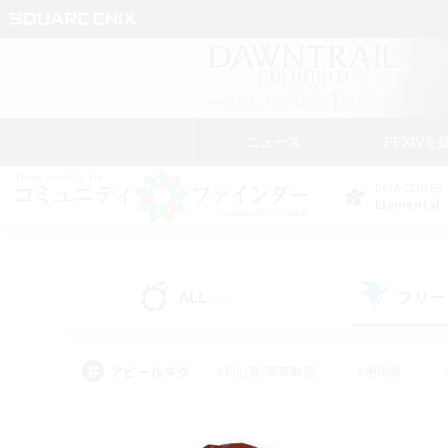
ニュース
FFXIVを
DATA CENTER
Elemental
ALL
フリー
(1)
アピールタグ
#初心者/若葉歓迎
#絶挑戦
#学生中心
#なんでも楽しむ
#モブハント
#
#演奏
#ミラプリ（ミラ