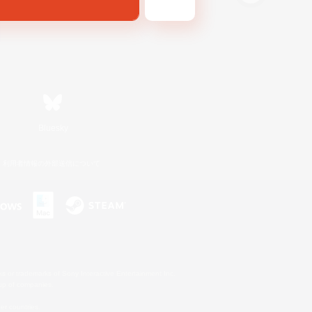
Bluesky
利用者情報の外部送信について
s or trademarks of Sony Interactive Entertainment Inc.
up of companies.
er countries.