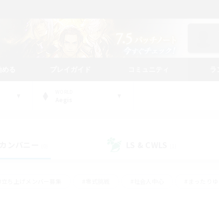
始める
プレイガイド
コミュニティ
ラ
WORLD
Aegis
カンパニー
LS & CWLS
(0)
(1)
#立ち上げメンバー募集
#零式挑戦
#社会人中心
#まったり
体験歓迎
#クラフター中心
#ロールプレイ
#ギャザラー中心
ージュプリズム）
#スクリーンショット撮影
#クリア目指して頑張る