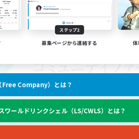
ステップ2
す
募集ページから連絡する
体
ree Company）とは？
スワールドリンクシェル（LS/CWLS）とは？
スマートフォン版へ