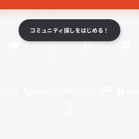
関連商品
e-STOREで購入
ゲームダウンロード
コミュニティ探しをはじめる！
Official Information
YouTube
Instagram
Twitch
LINE
著作権について
プライバシーポリシー
サポートセンター
ライセンス
ルール＆ポリシー
 Family Mark", "PlayStation", "PS5 logo", "PS5", "PS4 logo" and "PS4" are registered trademark
XBOX Sphere mark, the Series X|S logo and XBOX Series X|S are trademarks of the Microsoft gro
Nintendo Switch is a trademark of Nintendo.
ither a registered trademark or trademark of Microsoft Corporation in the United States and/or oth