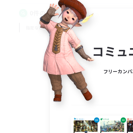
0件の募集が見つかりました！
指定なし
平日
週末
コミュ
フリーカンパ
募