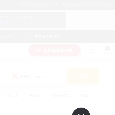
日本語
マイキャラクター情報をチェック！
ログイン
ンキング
ヘルプ＆サポート
新規募集を作成
リスト
ガイド
PvPチーム
検索
(0)
ゆっくり楽しむ
#極挑戦
#復帰者歓迎
#雑談
#ハウジング
#トレジャーハント
#レベリング
#プレイヤー主催イベント