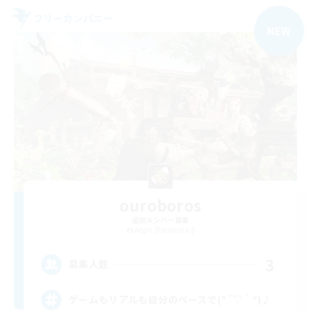
フリーカンパニー
NEW
ouroboros
追加メンバー募集
Aegis [Elemental]
3
募集人数
ゲームもリアルも自分のペースで(*´▽｀*)♪