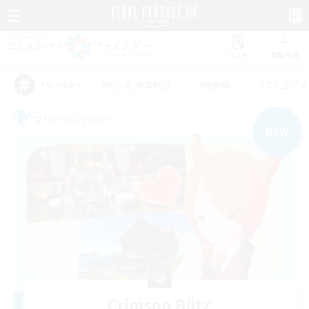
リスト
募集作成
#初心者/若葉歓迎
#絶挑戦
#立ち上げメ
アピールタグ
フリーカンパニー
NEW
Crimson Blitz