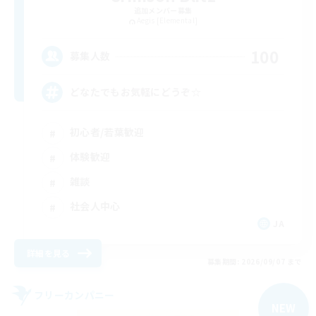
追加メンバー募集
Aegis [Elemental]
100
募集人数
どなたでもお気軽にどうぞ☆
初心者/若葉歓迎
体験歓迎
雑談
社会人中心
JA
詳細を見る
募集期間: 2026/09/07 まで
フリーカンパニー
NEW