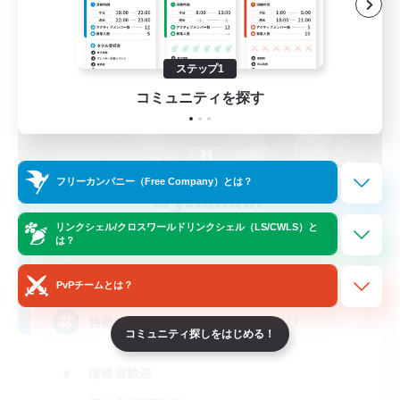
ステップ1
コミュニティを探す
フリーカンパニー（Free Company）とは？
Crystarium
追加メンバー募集
リンクシェル/クロスワールドリンクシェル（LS/CWLS）と
Aegis [Elemental]
は？
8
募集人数
PvPチームとは？
特徴がないのが特徴や！（キッパリ）
コミュニティ探しをはじめる！
復帰者歓迎