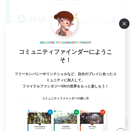
Aegis [Elemental]
3
募集人数
自分のプレイスタイルを大切にのんびり遊ぶ！
W
E
L
C
O
M
E
T
O
C
O
M
M
U
N
I
T
Y
F
I
N
D
E
R
!
初心者/若葉歓迎
コミュニティファインダーにようこ
そ！
復帰者歓迎
まったりゆっくり楽しむ
フリーカンパニーやリンクシェルなど、自分のプレイに合ったコ
プレイヤー主催イベント
ミュニティに加入して、
ファイナルファンタジーXIVの世界をもっと楽しもう！
JA
コミュニティファインダーの使い方
詳細を見る
募集期間: 2026/09/06 まで
フリーカンパニー
NEW