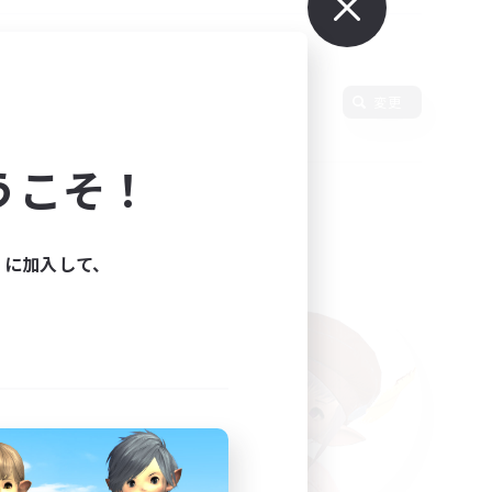
変更
うこそ！
ィに加入して、
た。