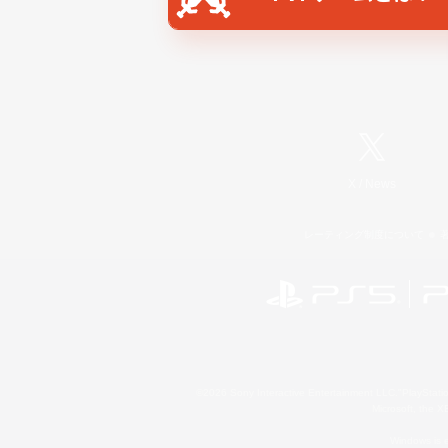
X
/
News
レーティング制度について
©2026 Sony Interactive Entertainment LLC."PlayStation
Microsoft, the 
Windows is e