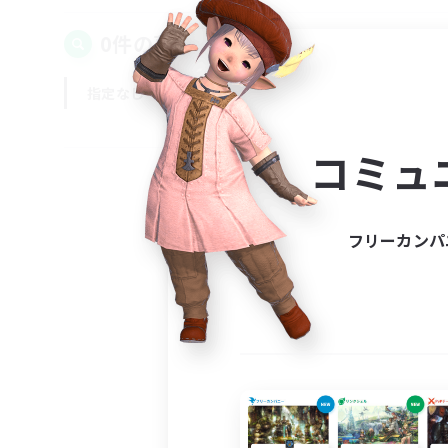
0件の募集が見つかりました！
指定なし
平日
週末
コミュ
フリーカンパ
募