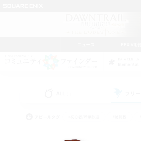
ニュース
FFXIVを
DATA CENTER
Elemental
ALL
フリー
(1)
アピールタグ
#初心者/若葉歓迎
#絶挑戦
#なんでも楽しむ
#学生中心
#モブハント
#レベリング
#クリア目指し