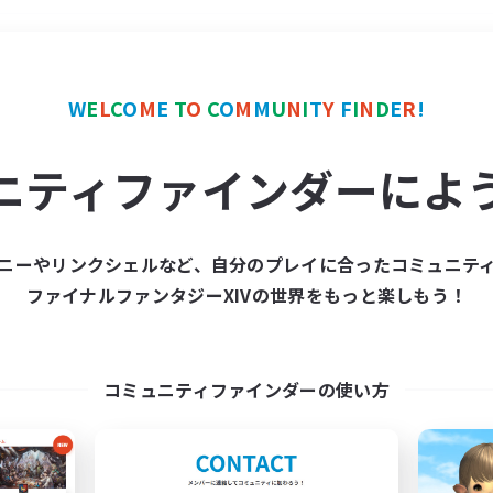
＃ハウジング
使用言語
W
E
L
C
O
M
E
T
O
C
O
M
M
U
N
I
T
Y
F
I
N
D
E
R
!
ニティファインダーによ
ニーやリンクシェルなど、自分のプレイに合ったコミュニテ
ファイナルファンタジーXIVの世界をもっと楽しもう！
募集数 0件
集が見つかりませんでし
コミュニティファインダーの使い方
条件を変えて検索してみるでっす！