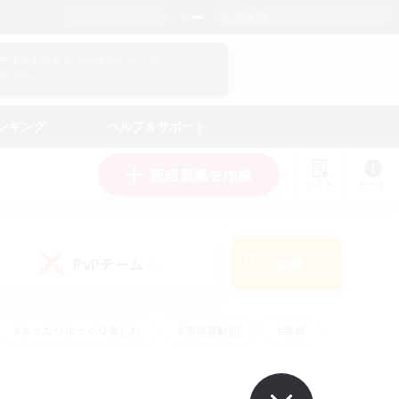
日本語
マイキャラクター情報をチェック！
ログイン
ンキング
ヘルプ＆サポート
新規募集を作成
リスト
ガイド
PvPチーム
検索
(0)
#まったりゆっくり楽しむ
#復帰者歓迎
#雑談
心
#演奏
#トレジャーハント
#ハウジング
）
#プレイヤー主催イベント