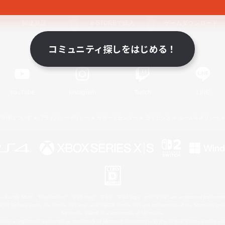
関連商品
e-STOREで購入
ゲームダウンロード
コミュニティ探しをはじめる！
Official Information
YouTube
Instagram
Twitch
LINE
著作権について
プライバシーポリシー
サポートセンター
ライセンス
ルール＆ポリシー
 Family Mark", "PlayStation", "PS5 logo", "PS5", "PS4 logo" and "PS4" are registered trademark
XBOX Sphere mark, the Series X|S logo and XBOX Series X|S are trademarks of the Microsoft gro
Nintendo Switch is a trademark of Nintendo.
ither a registered trademark or trademark of Microsoft Corporation in the United States and/or oth