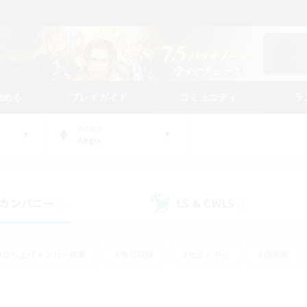
始める
プレイガイド
コミュニティ
ラ
WORLD
Aegis
カンパニー
LS & CWLS
(0)
(1)
#立ち上げメンバー募集
#零式挑戦
#社会人中心
#極挑戦
#体験歓迎
#ロールプレイ
#ギャザラー中心
#クラフター中
て頑張る
#スクリーンショット撮影
#ミラプリ（ミラージュプリズム