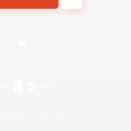
Bluesky
利用者情報の外部送信について
s or trademarks of Sony Interactive Entertainment Inc.
up of companies.
er countries.