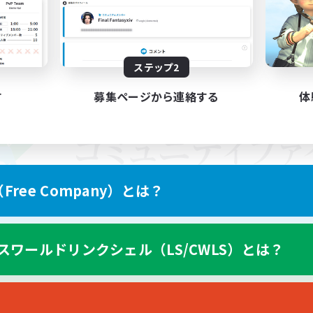
ステップ2
す
募集ページから連絡する
体
ree Company）とは？
スワールドリンクシェル（LS/CWLS）とは？
スマートフォン版へ