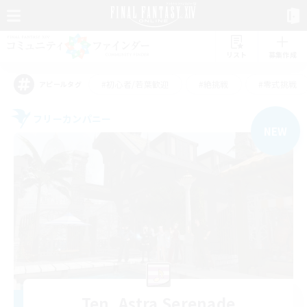
リスト
募集作成
#初心者/若葉歓迎
#絶挑戦
#零式挑戦
アピールタグ
フリーカンパニー
NEW
Ten. Astra Serenade