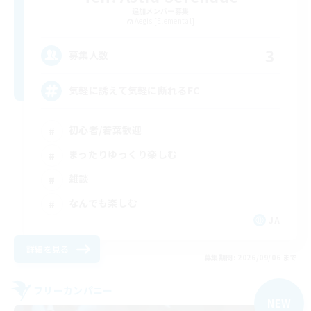
追加メンバー募集
Aegis [Elemental]
3
募集人数
気軽に誘えて気軽に断れるFC
初心者/若葉歓迎
まったりゆっくり楽しむ
雑談
なんでも楽しむ
JA
詳細を見る
募集期間: 2026/09/06 まで
フリーカンパニー
NEW