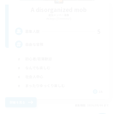
A disorganized mob
追加メンバー募集
Aegis [Elemental]
5
募集人数
自由な冒険
初心者/若葉歓迎
なんでも楽しむ
社会人中心
まったりゆっくり楽しむ
JA
詳細を見る
募集期間: 2026/09/06 まで