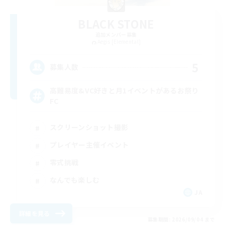
BLACK STONE
追加メンバー募集
Aegis [Elemental]
5
募集人数
高難易度&VC好きと月1イベントがあるお祭り
FC
スクリーンショット撮影
プレイヤー主催イベント
零式挑戦
なんでも楽しむ
JA
詳細を見る
募集期間: 2026/09/04 まで