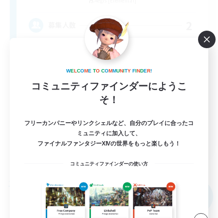
Aegis [Elemental]
2
募集人数
W
E
L
C
O
M
E
T
O
C
O
M
M
U
N
I
T
Y
F
I
N
D
E
R
!
立ち上げメンバー募集
コミュニティファインダーにようこ
社会人中心
そ！
初心者/若葉歓迎
フリーカンパニーやリンクシェルなど、自分のプレイに合ったコ
復帰者歓迎
ミュニティに加入して、
JA
ファイナルファンタジーXIVの世界をもっと楽しもう！
詳細を見る
募集期間: 2026/09/05 まで
コミュニティファインダーの使い方
フリーカンパニー
NEW