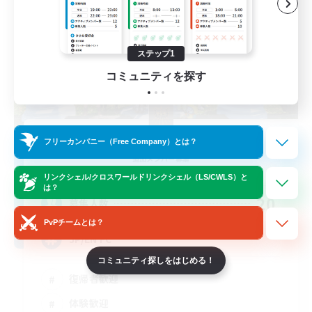
ステップ1
コミュニティを探す
New World Foundation
フリーカンパニー（Free Company）とは？
追加メンバー募集
Aegis [Elemental]
リンクシェル/クロスワールドリンクシェル（LS/CWLS）と
は？
20
募集人数
PvPチームとは？
JP/EN FC
コミュニティ探しをはじめる！
復帰者歓迎
体験歓迎