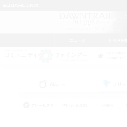
ニュース
FFXIVを
DATA CENTER
Elemental
ALL
フリー
(29)
アピールタグ
#初心者/若葉歓迎
#絶挑戦
#モブハント
#学生中心
#なんでも楽しむ
#スクリーンショット撮影
#ハウジ