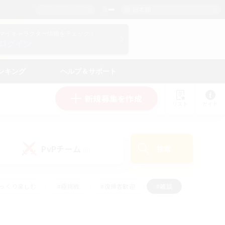
日本語
マイキャラクター情報をチェック！
ログイン
ンキング
ヘルプ＆サポート
新規募集を作成
リスト
ガイド
PvPチーム
検索
(0)
ゆっくり楽しむ
#極挑戦
#復帰者歓迎
#雑談
ルプレイ
#トレジャーハント
#レベリング
して頑張る
#プレイヤー主催イベント