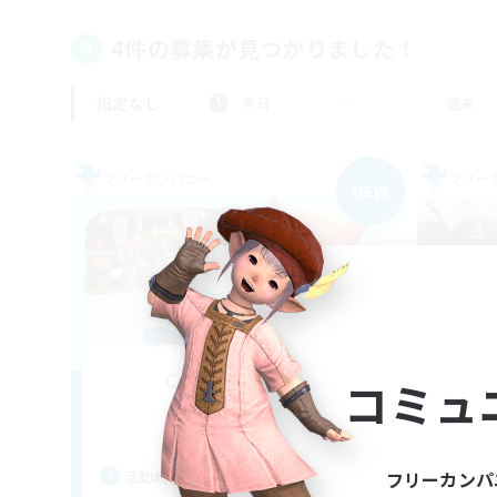
4件の募集が見つかりました！
指定なし
平日
週末
フリーカンパニー
フリー
NEW
Crimson Blitz
T
コミュ
追加メンバー募集
Aegis [Elemental]
活動時間
活
フリーカンパ