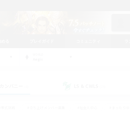
始める
プレイガイド
コミュニティ
ラ
WORLD
Aegis
カンパニー
LS & CWLS
(4)
(25)
#零式挑戦
#立ち上げメンバー募集
#社会人中心
#まったり
#体験歓迎
#クラフター中心
#ギャザラー中心
#ロー
ング
#演奏
#ミラプリ（ミラージュプリズム）
#クリア目指