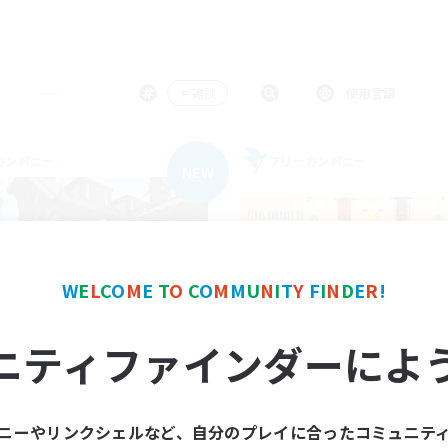
＃雑談
使用言語
カンパニー
フリーカンパニー
NEW
W
E
L
C
O
M
E
T
O
C
O
M
M
U
N
I
T
Y
F
I
N
D
E
R
!
en. Astra Serenade
Bellis perenni
ニティファインダーによ
追加メンバー募集
追加メンバー募集
Aegis [Elemental]
Aegis [Elemental]
動時間
活動時間
ニーやリンクシェルなど、自分のプレイに合ったコミュニテ