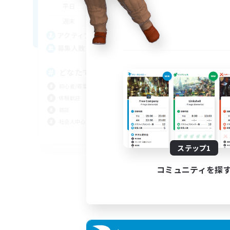
20:00
24:00
平日
平
12:00
24:00
週末
週
60
アクティブメンバー数
ア
100
募集人数
募
どなたでもお気軽にどうぞ☆
気
初心者/若葉歓迎
初心
体験歓迎
まっ
雑談
雑談
社会人中心
なん
JA
ステップ1
募集期間: 2026/09/05 まで
コミュニティを探