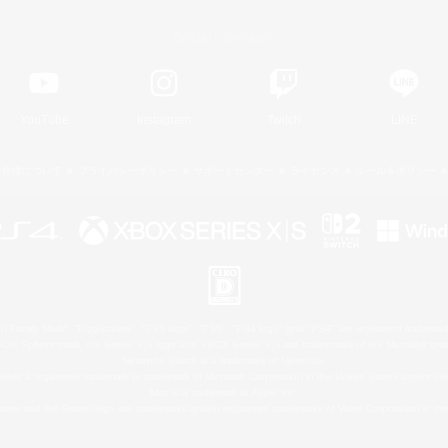
Official Information
YouTube
Instagram
Twitch
LINE
著作権について
プライバシーポリシー
サポートセンター
ライセンス
ルール＆ポリシー
 Family Mark", "PlayStation", "PS5 logo", "PS5", "PS4 logo" and "PS4" are registered trademark
XBOX Sphere mark, the Series X|S logo and XBOX Series X|S are trademarks of the Microsoft gro
Nintendo Switch is a trademark of Nintendo.
ither a registered trademark or trademark of Microsoft Corporation in the United States and/or oth
Mac is a trademark of Apple Inc.
eam and the Steam logo are trademarks and/or registered trademarks of Valve Corporation in the 