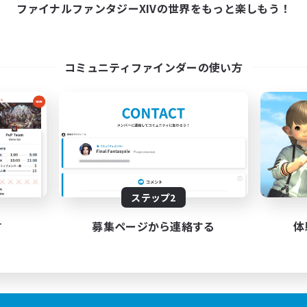
13:00
3:00
21:00
ファイナルファンタジーXIVの世界をもっと楽しもう！
日
平日
13:00
3:00
12:00
末
週末
5
クティブメンバー数
アクティブメンバー数
3
集人数
募集人数
コミュニティファインダーの使い方
軽に誘えて気軽に断れるFC
VC／聞き専◯(要Disco
者/若葉歓迎
スクリーンショット撮影
たりゆっくり楽しむ
雑談
ロールプレイ
でも楽しむ
体験歓迎
JA
ステップ2
募集期間: 2026/09/05 まで
募集期間: 20
す
募集ページから連絡する
体