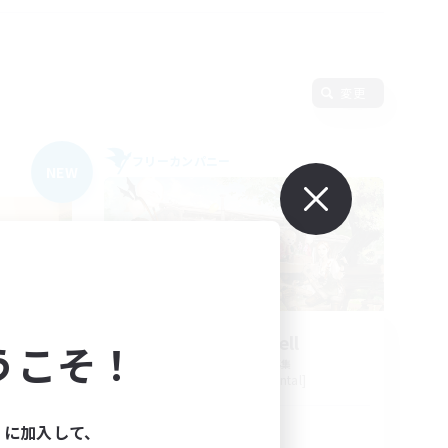
変更
フリーカンパニー
NEW
s
Million Bell
うこそ！
追加メンバー募集
Aegis [Elemental]
活動時間
ィに加入して、