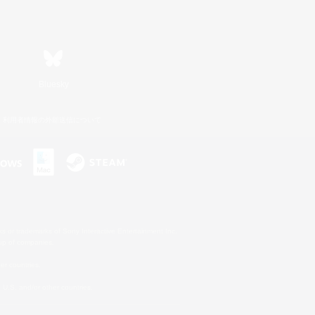
Bluesky
利用者情報の外部送信について
s or trademarks of Sony Interactive Entertainment Inc.
up of companies.
er countries.
U.S. and/or other countries.