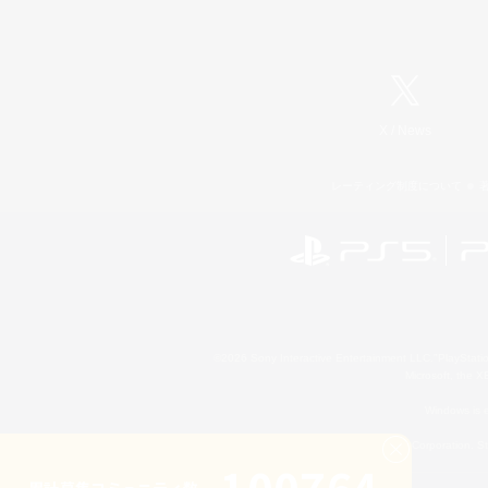
X
/
News
レーティング制度について
©2026 Sony Interactive Entertainment LLC."PlayStation
Microsoft, the 
Windows is e
©2026 Valve Corporation. St
累計募集コミュニティ数