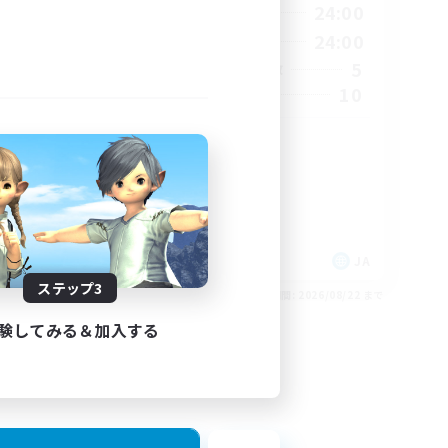
1:00
1:00
24:00
平日
1:00
1:00
24:00
週末
6
5
アクティブメンバー数
6
10
募集人数
rd)
サブキャラok
クラフター中心
ギャザラー中心
雑談
まったりゆっくり楽しむ
JA
JA
ステップ3
26/09/04 まで
募集期間: 2026/08/22 まで
験してみる＆加入する