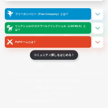
Official Information
フリーカンパニー（Free Company）とは？
/
X
News
YouTube
リンクシェル/クロスワールドリンクシェル（LS/CWLS）と
は？
PvPチームとは？
Instagram
Twitch
コミュニティ探しをはじめる！
LINE
Bluesky
レーティング制度について
プライバシーポリシー
著作権について
サポートセンター
ライセンス
ルール＆ポリシー
利用者情報の外部送信について