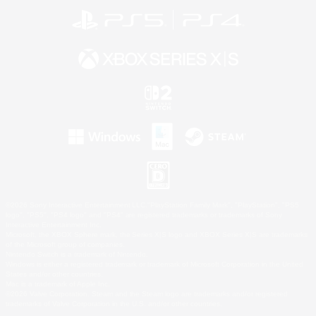
©2026 Sony Interactive Entertainment LLC."PlayStation Family Mark", "PlayStation", "PS5
logo", "PS5", "PS4 logo" and "PS4" are registered trademarks or trademarks of Sony
Interactive Entertainment Inc.
Microsoft, the XBOX Sphere mark, the Series X|S logo and XBOX Series X|S are trademarks
of the Microsoft group of companies.
Nintendo Switch is a trademark of Nintendo.
Windows is either a registered trademark or trademark of Microsoft Corporation in the United
States and/or other countries.
Mac is a trademark of Apple Inc.
©2026 Valve Corporation. Steam and the Steam logo are trademarks and/or registered
trademarks of Valve Corporation in the U.S. and/or other countries.