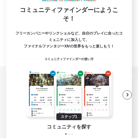
W
E
L
C
O
M
E
T
O
C
O
M
M
U
N
I
T
Y
F
I
N
D
E
R
!
コミュニティファインダーにようこ
そ！
フリーカンパニーやリンクシェルなど、自分のプレイに合ったコ
ミュニティに加入して、
ファイナルファンタジーXIVの世界をもっと楽しもう！
コミュニティファインダーの使い方
パソコン版へ
関連商品
e-STOREで購入
ステップ1
ゲームダウンロード
コミュニティを探す