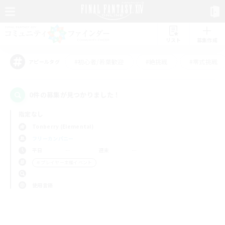
リスト
募集作成
#初心者/若葉歓迎
#絶挑戦
#零式挑戦
アピールタグ
0件の募集が見つかりました！
指定なし
Tonberry (Elemental)
フリーカンパニー
平日
週末
＃プレイヤー主催イベント
使用言語