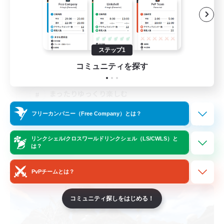
2
募集人数
初めてのFCに是非！！
ステップ1
初心者/若葉歓迎
コミュニティを探す
体験歓迎
まったりゆっくり楽しむ
雑談
フリーカンパニー（Free Company）とは？
JA
リンクシェル/クロスワールドリンクシェル（LS/CWLS）と
詳細を見る
は？
募集期間: 2026/08/26 まで
PvPチームとは？
フリーカンパニー
コミュニティ探しをはじめる！