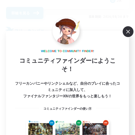
JA
詳細を見る
募集期間: 2026/08/30 まで
フリーカンパニー
W
E
L
C
O
M
E
T
O
C
O
M
M
U
N
I
T
Y
F
I
N
D
E
R
!
コミュニティファインダーにようこ
そ！
フリーカンパニーやリンクシェルなど、自分のプレイに合ったコ
ミュニティに加入して、
ファイナルファンタジーXIVの世界をもっと楽しもう！
コミュニティファインダーの使い方
Black Snow
追加メンバー募集
Typhon [Elemental]