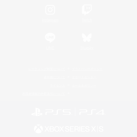
Instagram
Twitch
LINE
Bluesky
レーティング制度について
プライバシーポリシー
著作権について
サポートセンター
ライセンス
ルール＆ポリシー
利用者情報の外部送信について