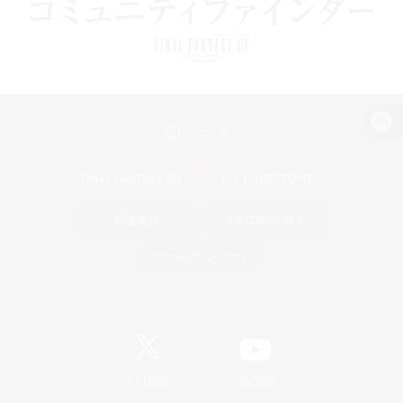
パソコン版へ
関連商品
e-STOREで購入
ゲームダウンロード
Official Information
/
X
News
YouTube