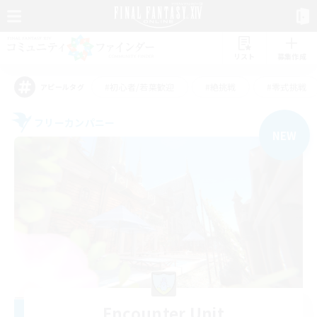
リスト
募集作成
#初心者/若葉歓迎
#絶挑戦
#零式挑戦
アピールタグ
フリーカンパニー
NEW
Encounter Unit