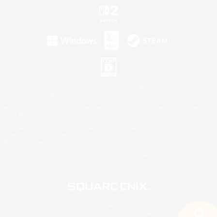
©2026 Sony Interactive Entertainment LLC."PlayStation Family Mark", "PlayStation", "PS5
logo", "PS5", "PS4 logo" and "PS4" are registered trademarks or trademarks of Sony
Interactive Entertainment Inc.
Microsoft, the XBOX Sphere mark, the Series X|S logo and XBOX Series X|S are trademarks
of the Microsoft group of companies.
Nintendo Switch is a trademark of Nintendo.
Windows is either a registered trademark or trademark of Microsoft Corporation in the United
States and/or other countries.
Mac is a trademark of Apple Inc.
©2026 Valve Corporation. Steam and the Steam logo are trademarks and/or registered
trademarks of Valve Corporation in the U.S. and/or other countries.
© SQUARE ENIX
LOGO ILLUSTRATION:© YOSHITAKA AMANO