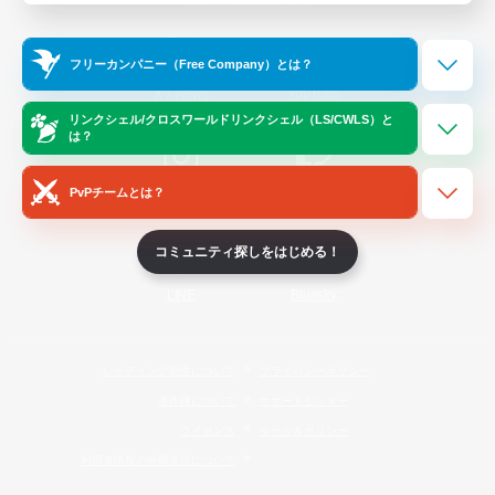
Official Information
フリーカンパニー（Free Company）とは？
/
X
News
YouTube
リンクシェル/クロスワールドリンクシェル（LS/CWLS）と
は？
PvPチームとは？
Instagram
Twitch
コミュニティ探しをはじめる！
LINE
Bluesky
レーティング制度について
プライバシーポリシー
著作権について
サポートセンター
ライセンス
ルール＆ポリシー
利用者情報の外部送信について