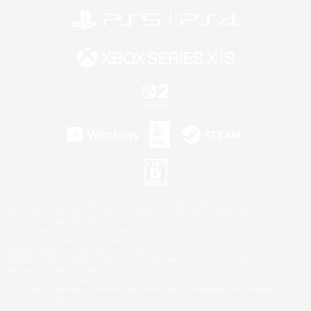
©2026 Sony Interactive Entertainment LLC."PlayStation Family Mark", "PlayStation", "PS5
logo", "PS5", "PS4 logo" and "PS4" are registered trademarks or trademarks of Sony
Interactive Entertainment Inc.
Microsoft, the XBOX Sphere mark, the Series X|S logo and XBOX Series X|S are trademarks
of the Microsoft group of companies.
Nintendo Switch is a trademark of Nintendo.
Windows is either a registered trademark or trademark of Microsoft Corporation in the United
States and/or other countries.
Mac is a trademark of Apple Inc.
©2026 Valve Corporation. Steam and the Steam logo are trademarks and/or registered
trademarks of Valve Corporation in the U.S. and/or other countries.