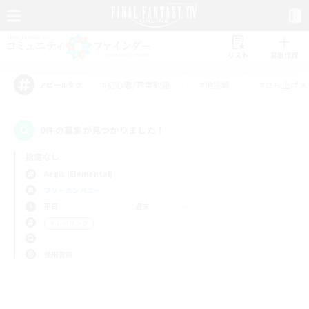
リスト
募集作成
#初心者/若葉歓迎
#絶挑戦
#立ち上げメ
アピールタグ
0件の募集が見つかりました！
指定なし
Aegis (Elemental)
フリーカンパニー
平日
週末
＃レベリング
使用言語