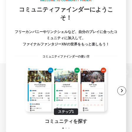
W
E
L
C
O
M
E
T
O
C
O
M
M
U
N
I
T
Y
F
I
N
D
E
R
!
コミュニティファインダーにようこ
そ！
フリーカンパニーやリンクシェルなど、自分のプレイに合ったコ
ミュニティに加入して、
ファイナルファンタジーXIVの世界をもっと楽しもう！
コミュニティファインダーの使い方
パソコン版へ
関連商品
e-STOREで購入
ステップ1
ゲームダウンロード
コミュニティを探す