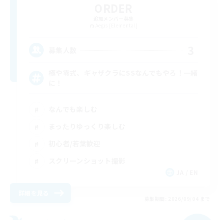
ORDER
追加メンバー募集
Aegis [Elemental]
3
募集人数
極や零式、ギャザクラにSSなんでもやろ！一緒
に！
なんでも楽しむ
まったりゆっくり楽しむ
初心者/若葉歓迎
スクリーンショット撮影
JA / EN
詳細を見る
募集期間: 2026/09/04 まで