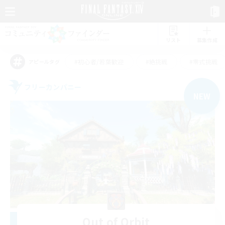
リスト
募集作成
#初心者/若葉歓迎
#絶挑戦
#零式挑戦
アピールタグ
フリーカンパニー
NEW
Out of Orbit