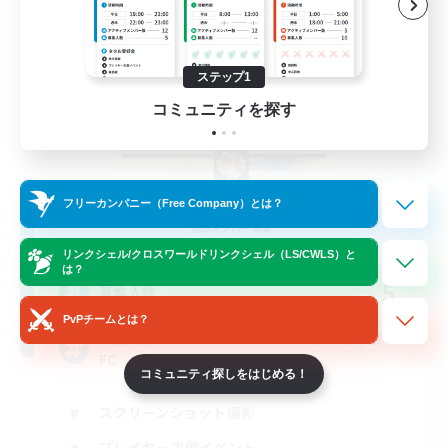
ステップ1
コミュニティを探す
BLACK STONE
フリーカンパニー（Free Company）とは？
追加メンバー募集
Aegis [Elemental]
リンクシェル/クロスワールドリンクシェル（LS/CWLS）と
は？
5
募集人数
PvPチームとは？
高難易度&VC好きと月1イベントがあるお祭り
FC
コミュニティ探しをはじめる！
スクリーンショット撮影
プレイヤー主催イベント