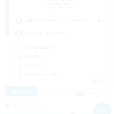
追加メンバー募集
Aegis [Elemental]
4
募集人数
のんびりまったりVCなし！
初心者/若葉歓迎
復帰者歓迎
社会人中心
まったりゆっくり楽しむ
JA
詳細を見る
募集期間: 2026/09/05 まで
フリーカンパニー
NEW