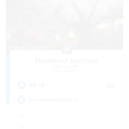
Elemental Junction
追加メンバー募集
Aegis [Elemental]
20
募集人数
International English FC