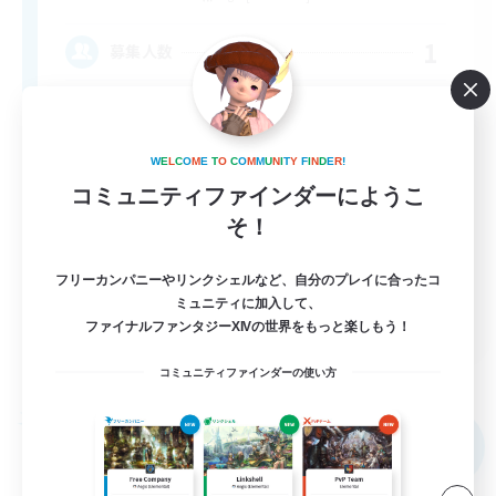
1
募集人数
冒険を一緒に楽しみませんか！
W
E
L
C
O
M
E
T
O
C
O
M
M
U
N
I
T
Y
F
I
N
D
E
R
!
まったりゆっくり楽しむ
コミュニティファインダーにようこ
初心者/若葉歓迎
そ！
なんでも楽しむ
フリーカンパニーやリンクシェルなど、自分のプレイに合ったコ
体験歓迎
ミュニティに加入して、
JA
ファイナルファンタジーXIVの世界をもっと楽しもう！
詳細を見る
募集期間: 2026/09/04 まで
コミュニティファインダーの使い方
フリーカンパニー
NEW