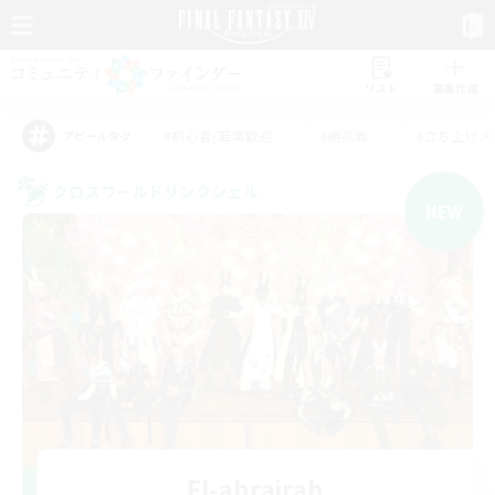
リスト
募集作成
#初心者/若葉歓迎
#絶挑戦
#立ち上げメ
アピールタグ
クロスワールドリンクシェル
NEW
El-ahrairah