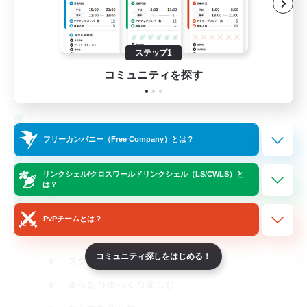
ステップ1
コミュニティを探す
HAIJO-no-YAKATA
フリーカンパニー（Free Company）とは？
追加メンバー募集
Elemental
リンクシェル/クロスワールドリンクシェル（LS/CWLS）と
8
募集人数
は？
Discord鯖(vc任意)
PvPチームとは？
コミュニティ探しをはじめる！
スクリーンショット撮影
まったりゆっくり楽しむ