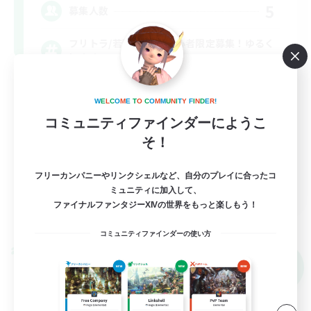
5
募集人数
フリトラ/若葉/高難度初心者限定募集！ゆるく
極攻略
初心者/若葉歓迎
W
E
L
C
O
M
E
T
O
C
O
M
M
U
N
I
T
Y
F
I
N
D
E
R
!
極挑戦
コミュニティファインダーにようこ
そ！
まったりゆっくり楽しむ
クリア目指して頑張る
フリーカンパニーやリンクシェルなど、自分のプレイに合ったコ
JA
ミュニティに加入して、
ファイナルファンタジーXIVの世界をもっと楽しもう！
詳細を見る
募集期間: 2026/09/08 まで
コミュニティファインダーの使い方
クロスワールドリンクシェル
NEW