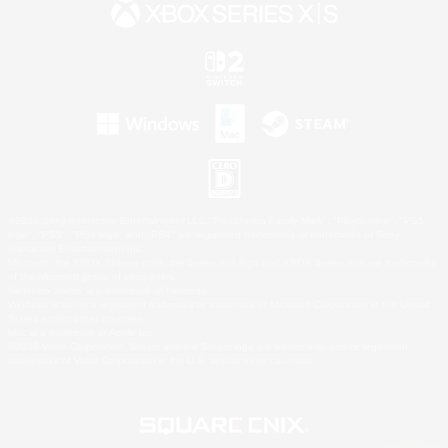
©2026 Sony Interactive Entertainment LLC."PlayStation Family Mark", "PlayStation", "PS5
logo", "PS5", "PS4 logo" and "PS4" are registered trademarks or trademarks of Sony
Interactive Entertainment Inc.
Microsoft, the XBOX Sphere mark, the Series X|S logo and XBOX Series X|S are trademarks
of the Microsoft group of companies.
Nintendo Switch is a trademark of Nintendo.
Windows is either a registered trademark or trademark of Microsoft Corporation in the United
States and/or other countries.
Mac is a trademark of Apple Inc.
©2026 Valve Corporation. Steam and the Steam logo are trademarks and/or registered
trademarks of Valve Corporation in the U.S. and/or other countries.