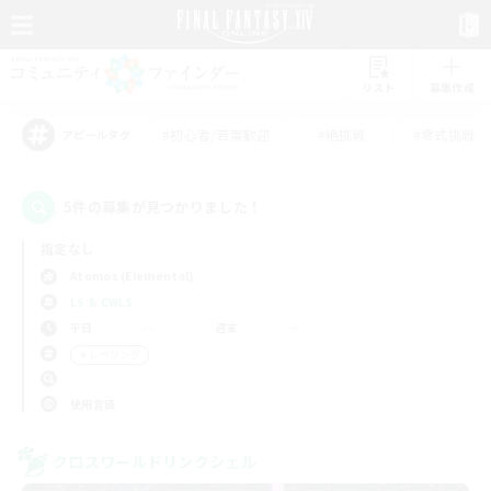
リスト
募集作成
#初心者/若葉歓迎
#絶挑戦
#零式挑戦
アピールタグ
5件の募集が見つかりました！
指定なし
Atomos (Elemental)
LS & CWLS
平日
週末
＃レベリング
使用言語
クロスワールドリンクシェル