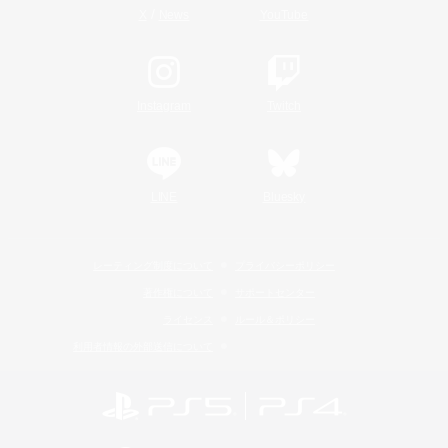
/
X
News
YouTube
Instagram
Twitch
LINE
Bluesky
レーティング制度について
プライバシーポリシー
著作権について
サポートセンター
ライセンス
ルール＆ポリシー
利用者情報の外部送信について