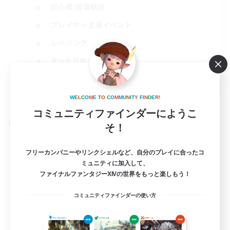
初心者/若葉歓迎
プレイヤー主催イベント
レベリング
まったりゆっくり楽しむ
JA
詳細を見る
W
E
L
C
O
M
E
T
O
C
O
M
M
U
N
I
T
Y
F
I
N
D
E
R
!
募集期間: 2026/09/01 まで
コミュニティファインダーにようこ
クロスワールドリンクシェル
そ！
フリーカンパニーやリンクシェルなど、自分のプレイに合ったコ
ミュニティに加入して、
ファイナルファンタジーXIVの世界をもっと楽しもう！
コミュニティファインダーの使い方