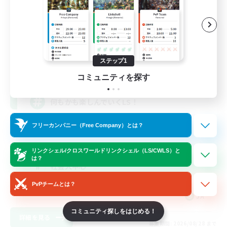
PA!
追加メンバー募集
Elemental
ステップ1
3
募集人数
コミュニティを探す
何もかも楽しんでいくLS！
フリーカンパニー（Free Company）とは？
なんでも楽しむ
初心者/若葉歓迎
リンクシェル/クロスワールドリンクシェル（LS/CWLS）と
は？
社会人中心
レベリング
PvPチームとは？
JA
コミュニティ探しをはじめる！
詳細を見る
募集期間: 2026/08/28 まで