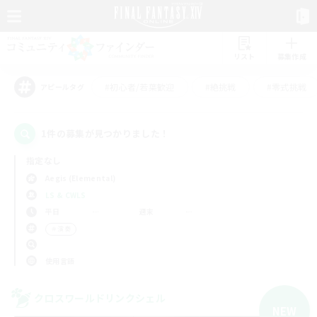
リスト
募集作成
#初心者/若葉歓迎
#絶挑戦
#零式挑戦
アピールタグ
1件の募集が見つかりました！
指定なし
Aegis (Elemental)
LS & CWLS
平日
週末
＃演奏
使用言語
クロスワールドリンクシェル
NEW