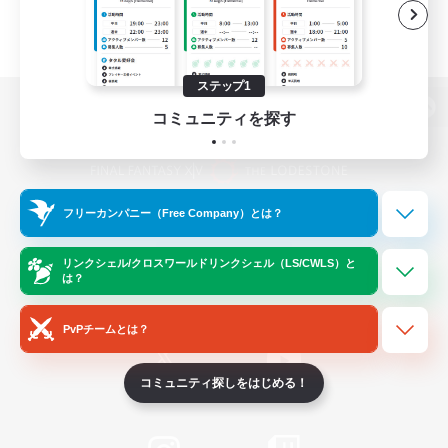
ステップ1
コミュニティを探す
パソコン版へ
フリーカンパニー（Free Company）とは？
関連商品
e-STOREで購入
ゲームダウンロード
リンクシェル/クロスワールドリンクシェル（LS/CWLS）と
は？
Official Information
PvPチームとは？
コミュニティ探しをはじめる！
/
X
News
YouTube