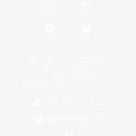
Instagram
Twitch
LINE
Bluesky
レーティング制度について
プライバシーポリシー
著作権について
サポートセンター
ライセンス
ルール＆ポリシー
利用者情報の外部送信について