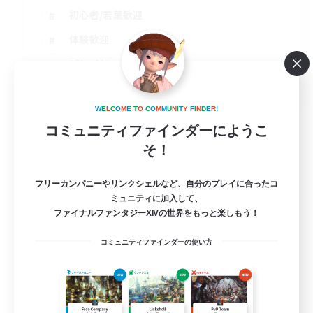
初心者/若葉歓迎
体験歓迎
プレイヤー主催イベント
JA / EN
詳細を見る
W
E
L
C
O
M
E
T
O
C
O
M
M
U
N
I
T
Y
F
I
N
D
E
R
!
募集期間: 2026/09/01 まで
コミュニティファインダーにようこ
そ！
フリーカンパニーやリンクシェルなど、自分のプレイに合ったコ
ミュニティに加入して、
ファイナルファンタジーXIVの世界をもっと楽しもう！
コミュニティファインダーの使い方