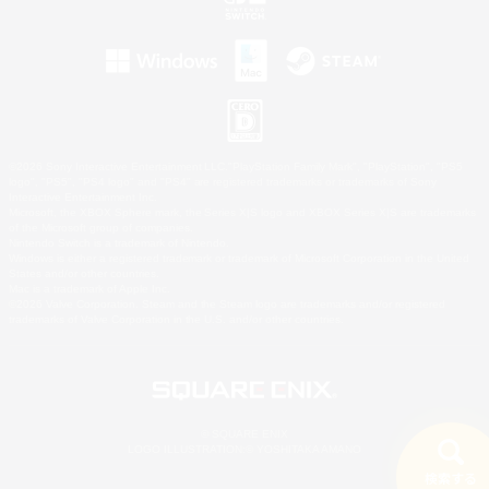
©2026 Sony Interactive Entertainment LLC."PlayStation Family Mark", "PlayStation", "PS5
logo", "PS5", "PS4 logo" and "PS4" are registered trademarks or trademarks of Sony
Interactive Entertainment Inc.
Microsoft, the XBOX Sphere mark, the Series X|S logo and XBOX Series X|S are trademarks
of the Microsoft group of companies.
Nintendo Switch is a trademark of Nintendo.
Windows is either a registered trademark or trademark of Microsoft Corporation in the United
States and/or other countries.
Mac is a trademark of Apple Inc.
©2026 Valve Corporation. Steam and the Steam logo are trademarks and/or registered
trademarks of Valve Corporation in the U.S. and/or other countries.
© SQUARE ENIX
LOGO ILLUSTRATION:© YOSHITAKA AMANO
検索する