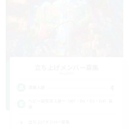
立ち上げメンバー募集
Elemental
4
募集人数
ヘビー級零式３層～（MT・D1・D3・D4）募
集
立ち上げメンバー募集