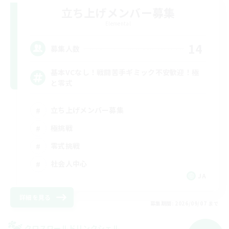
立ち上げメンバー募集
Elemental
14
募集人数
基本VCなし！戦闘苦手ギミック不安歓迎！極
と零式
立ち上げメンバー募集
極挑戦
零式挑戦
社会人中心
JA
詳細を見る
募集期間: 2026/09/07 まで
クロスワールドリンクシェル