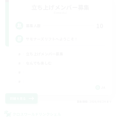
立ち上げメンバー募集
Elemental
10
募集人数
サモナーズリフトへようこそ！
立ち上げメンバー募集
なんでも楽しむ
JA
詳細を見る
募集期間: 2026/08/24 まで
クロスワールドリンクシェル