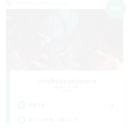
クロスワールドリンクシェル
NEW
zetubuki-atumeru
追加メンバー募集
Elemental
3
募集人数
絶アレキ攻略、武器コンプ