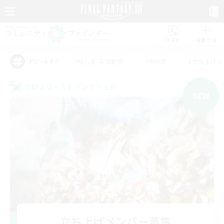
リスト
募集作成
#初心者/若葉歓迎
#絶挑戦
#立ち上げメ
アピールタグ
クロスワールドリンクシェル
NEW
立ち上げメンバー募集