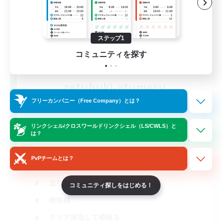
ステップ1
コミュニティを探す
zetubuki-atumeru
追加メンバー募集
フリーカンパニー（Free Company）とは？
Elemental
3
リンクシェル/クロスワールドリンクシェル（LS/CWLS）と
募集人数
は？
絶アレキ攻略、武器コンプ
PvPチームとは？
立ち上げメンバー募集
コミュニティ探しをはじめる！
絶挑戦
クリア目指して頑張る