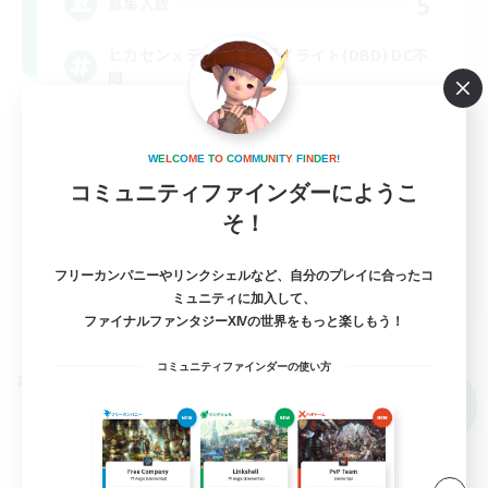
5
募集人数
ヒカセンｘデッドバイデイライト(DBD) DC不
問
社会人中心
W
E
L
C
O
M
E
T
O
C
O
M
M
U
N
I
T
Y
F
I
N
D
E
R
!
まったりゆっくり楽しむ
コミュニティファインダーにようこ
初心者/若葉歓迎
そ！
なんでも楽しむ
JA
フリーカンパニーやリンクシェルなど、自分のプレイに合ったコ
ミュニティに加入して、
詳細を見る
ファイナルファンタジーXIVの世界をもっと楽しもう！
募集期間: 2026/09/07 まで
コミュニティファインダーの使い方
クロスワールドリンクシェル
NEW