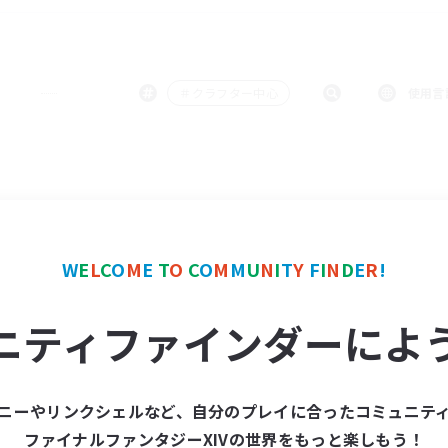
＃クラフター中心
使用言
W
E
L
C
O
M
E
T
O
C
O
M
M
U
N
I
T
Y
F
I
N
D
E
R
!
ニティファインダーによ
ニーやリンクシェルなど、自分のプレイに合ったコミュニテ
ファイナルファンタジーXIVの世界をもっと楽しもう！