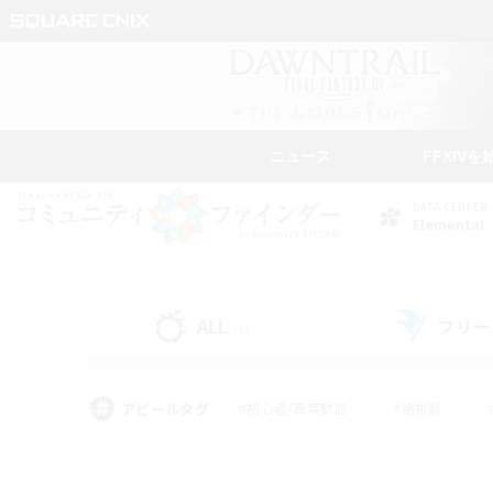
ニュース
FFXIVを
DATA CENTER
Elemental
ALL
フリー
(1)
アピールタグ
#初心者/若葉歓迎
#絶挑戦
#雑談
#なんでも楽しむ
#学生中心
#
#スクリーンショット撮影
#ト