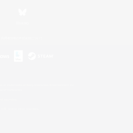
Bluesky
利用者情報の外部送信について
s or trademarks of Sony Interactive Entertainment Inc.
up of companies.
er countries.
U.S. and/or other countries.