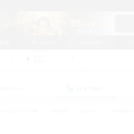
始める
プレイガイド
コミュニティ
ラ
WORLD
Kujata
カンパニー
LS & CWLS
(0)
(1)
#立ち上げメンバー募集
#零式挑戦
#社会人中心
#復帰者歓迎
ギャザラー中心
#モブハント
#ロールプレイ
#体験歓迎
レジャーハント
#クリア目指して頑張る
#ミラプリ（ミラージュプリ