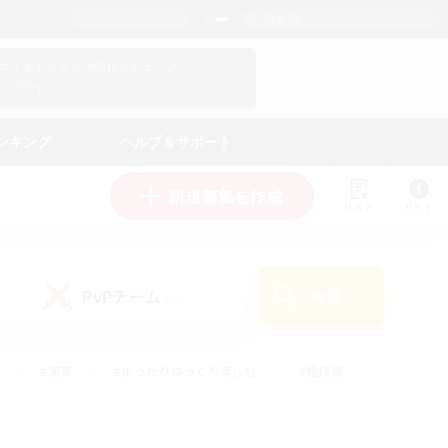
日本語
マイキャラクター情報をチェック！
ログイン
ンキング
ヘルプ＆サポート
新規募集を作成
リスト
ガイド
PvPチーム
検索
(0)
#演奏
#まったりゆっくり楽しむ
#極挑戦
#ハウジング
#レベリング
#クラフター中心
ズム）
#プレイヤー主催イベント