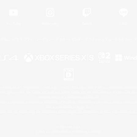
YouTube
Instagram
Twitch
LINE
著作権について
プライバシーポリシー
サポートセンター
ライセンス
ルール＆ポリシー
 Family Mark", "PlayStation", "PS5 logo", "PS5", "PS4 logo" and "PS4" are registered trademark
XBOX Sphere mark, the Series X|S logo and XBOX Series X|S are trademarks of the Microsoft gro
Nintendo Switch is a trademark of Nintendo.
ither a registered trademark or trademark of Microsoft Corporation in the United States and/or oth
Mac is a trademark of Apple Inc.
eam and the Steam logo are trademarks and/or registered trademarks of Valve Corporation in the 
© SQUARE ENIX
LOGO ILLUSTRATION:© YOSHITAKA AMANO