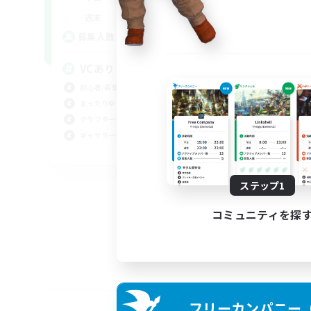
0:00
23:00
週末
20
募集人数
VCあり
初心者/若葉歓迎
まったりゆっくり楽しむ
クラフター中心
ギャザラー中心
JA
募集期間: 2026/09/04 まで
ステップ1
コミュニティを探
フリーカンパニー（F