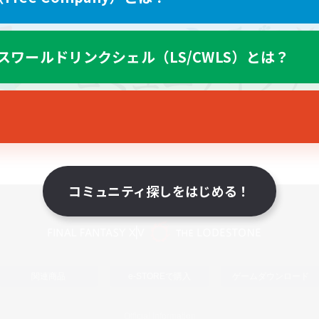
スワールドリンクシェル（LS/CWLS）とは？
コミュニティ探しをはじめる！
スマートフォン版へ
関連商品
e-STOREで購入
ゲームダウンロード
Official Information