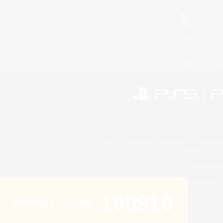
X
/
News
レーティング制度について
©2026 Sony Interactive Entertainment LLC."PlayStation
Microsoft, the 
Windows is e
©2026 Valve Corporation. St
100910
累計募集コミュニティ数