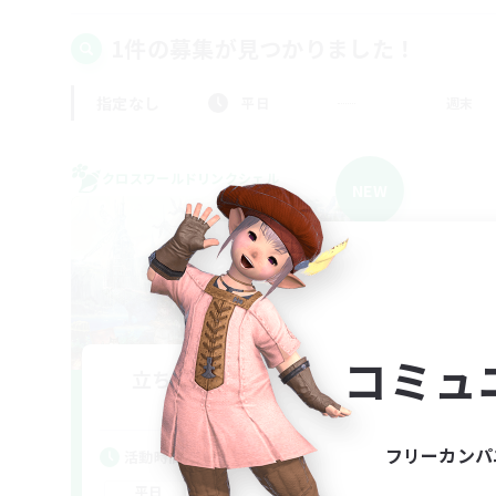
1件の募集が見つかりました！
指定なし
平日
週末
クロスワールドリンクシェル
NEW
コミュ
立ち上げメンバー募集
Elemental
フリーカンパ
活動時間
0:00
23:00
平日