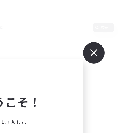
語
変更
うこそ！
ィに加入して、