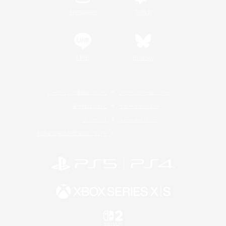
Instagram
Twitch
LINE
Bluesky
レーティング制度について
プライバシーポリシー
著作権について
サポートセンター
ライセンス
ルール＆ポリシー
利用者情報の外部送信について