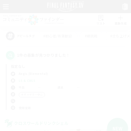
リスト
募集作成
#初心者/若葉歓迎
#絶挑戦
#立ち上げメ
アピールタグ
1件の募集が見つかりました！
指定なし
Aegis (Elemental)
LS & CWLS
平日
週末
＃ギャザラー中心
使用言語
クロスワールドリンクシェル
NEW