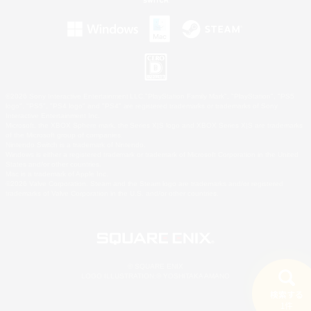
©2026 Sony Interactive Entertainment LLC."PlayStation Family Mark", "PlayStation", "PS5
logo", "PS5", "PS4 logo" and "PS4" are registered trademarks or trademarks of Sony
Interactive Entertainment Inc.
Microsoft, the XBOX Sphere mark, the Series X|S logo and XBOX Series X|S are trademarks
of the Microsoft group of companies.
Nintendo Switch is a trademark of Nintendo.
Windows is either a registered trademark or trademark of Microsoft Corporation in the United
States and/or other countries.
Mac is a trademark of Apple Inc.
©2026 Valve Corporation. Steam and the Steam logo are trademarks and/or registered
trademarks of Valve Corporation in the U.S. and/or other countries.
© SQUARE ENIX
LOGO ILLUSTRATION:© YOSHITAKA AMANO
検索する
1件