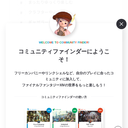
まったりゆっくり楽しむ
クラフター中心
ギャザラー中心
JA
詳細を見る
W
E
L
C
O
M
E
T
O
C
O
M
M
U
N
I
T
Y
F
I
N
D
E
R
!
募集期間: 2026/09/04 まで
コミュニティファインダーにようこ
そ！
フリーカンパニーやリンクシェルなど、自分のプレイに合ったコ
ミュニティに加入して、
ファイナルファンタジーXIVの世界をもっと楽しもう！
コミュニティファインダーの使い方