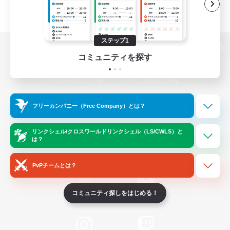
ステップ1
パソコン版へ
コミュニティを探す
関連商品
e-STOREで購入
フリーカンパニー（Free Company）とは？
ゲームダウンロード
リンクシェル/クロスワールドリンクシェル（LS/CWLS）と
は？
Official Information
PvPチームとは？
コミュニティ探しをはじめる！
/
X
News
YouTube