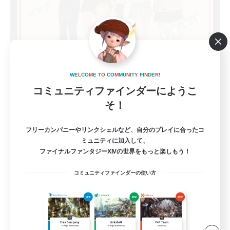
ringoflightAcademy_E
追加メンバー募集
W
E
L
C
O
M
E
T
O
C
O
M
M
U
N
I
T
Y
F
I
N
D
E
R
!
Elemental
コミュニティファインダーにようこ
10
募集人数
そ！
Discord(VCTC
フリーカンパニーやリンクシェルなど、自分のプレイに合ったコ
ミュニティに加入して、
ファイナルファンタジーXIVの世界をもっと楽しもう！
雑談
コミュニティファインダーの使い方
まったりゆっくり楽しむ
なんでも楽しむ
立ち上げメンバー募集
JA