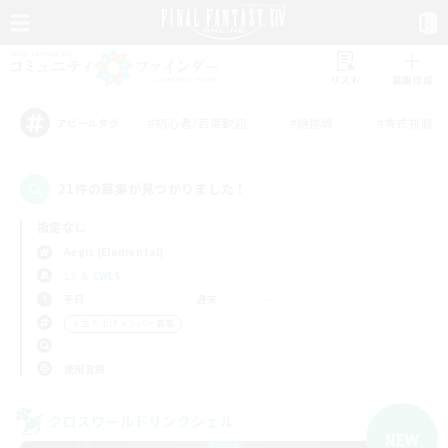
リスト
募集作成
#初心者/若葉歓迎
#絶挑戦
#零式挑戦
アピールタグ
21件の募集が見つかりました！
指定なし
Aegis (Elemental)
LS & CWLS
平日
週末
＃立ち上げメンバー募集
使用言語
クロスワールドリンクシェル
NEW