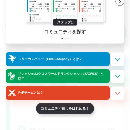
詳細を見る
募集期間: 2026/09/02 まで
ステップ1
クロスワールドリンクシェル
コミュニティを探す
NEW
フリーカンパニー（Free Company）とは？
リンクシェル/クロスワールドリンクシェル（LS/CWLS）と
は？
PvPチームとは？
Arcana & Co.
コミュニティ探しをはじめる！
追加メンバー募集
Elemental
10
募集人数