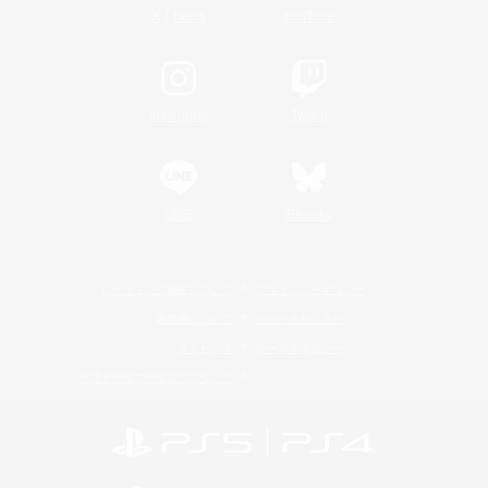
/
X
News
YouTube
Instagram
Twitch
LINE
Bluesky
レーティング制度について
プライバシーポリシー
著作権について
サポートセンター
ライセンス
ルール＆ポリシー
利用者情報の外部送信について