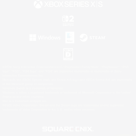
©2026 Sony Interactive Entertainment LLC."PlayStation Family Mark", "PlayStation", "PS5
logo", "PS5", "PS4 logo" and "PS4" are registered trademarks or trademarks of Sony
Interactive Entertainment Inc.
Microsoft, the XBOX Sphere mark, the Series X|S logo and XBOX Series X|S are trademarks
of the Microsoft group of companies.
Nintendo Switch is a trademark of Nintendo.
Windows is either a registered trademark or trademark of Microsoft Corporation in the United
States and/or other countries.
Mac is a trademark of Apple Inc.
©2026 Valve Corporation. Steam and the Steam logo are trademarks and/or registered
trademarks of Valve Corporation in the U.S. and/or other countries.