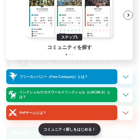
立ち上げメンバー募集
Elemental
ステップ1
2
募集人数
コミュニティを探す
エンジョイ勢のための募集用CWLS 7.0〜
フリーカンパニー（Free Company）とは？
プレイヤー主催イベント
ロールプレイ
リンクシェル/クロスワールドリンクシェル（LS/CWLS）と
は？
PvPチームとは？
JA
コミュニティ探しをはじめる！
詳細を見る
募集期間: 2026/08/30 まで