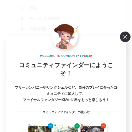
演奏
初心者/若葉歓迎
体験歓迎
プレイヤー主催イベント
JA / EN
W
E
L
C
O
M
E
T
O
C
O
M
M
U
N
I
T
Y
F
I
N
D
E
R
!
詳細を見る
募集期間: 2026/09/01 まで
コミュニティファインダーにようこ
そ！
クロスワールドリンクシェル
フリーカンパニーやリンクシェルなど、自分のプレイに合ったコ
ミュニティに加入して、
ファイナルファンタジーXIVの世界をもっと楽しもう！
コミュニティファインダーの使い方