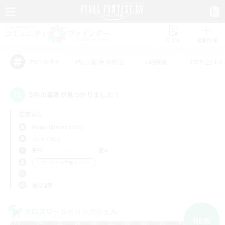
リスト
募集作成
#初心者/若葉歓迎
#絶挑戦
#立ち上げメ
アピールタグ
5件の募集が見つかりました！
指定なし
Aegis (Elemental)
LS & CWLS
平日
週末
＃プレイヤー主催イベント
使用言語
クロスワールドリンクシェル
NEW