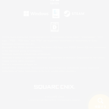
©2026 Sony Interactive Entertainment LLC."PlayStation Family Mark", "PlayStation", "PS5
logo", "PS5", "PS4 logo" and "PS4" are registered trademarks or trademarks of Sony
Interactive Entertainment Inc.
Microsoft, the XBOX Sphere mark, the Series X|S logo and XBOX Series X|S are trademarks
of the Microsoft group of companies.
Nintendo Switch is a trademark of Nintendo.
Windows is either a registered trademark or trademark of Microsoft Corporation in the United
States and/or other countries.
Mac is a trademark of Apple Inc.
©2026 Valve Corporation. Steam and the Steam logo are trademarks and/or registered
trademarks of Valve Corporation in the U.S. and/or other countries.
© SQUARE ENIX
LOGO ILLUSTRATION:© YOSHITAKA AMANO
検索する