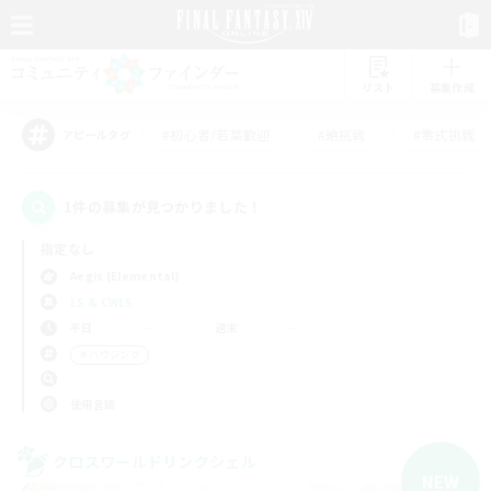
リスト
募集作成
#初心者/若葉歓迎
#絶挑戦
#零式挑戦
アピールタグ
1件の募集が見つかりました！
指定なし
Aegis (Elemental)
LS & CWLS
平日
週末
＃ハウジング
使用言語
クロスワールドリンクシェル
NEW