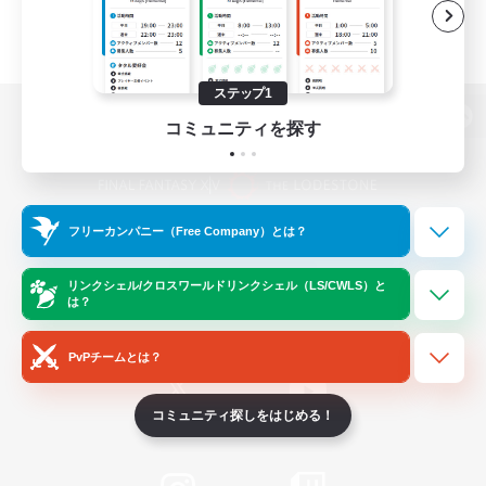
ステップ1
コミュニティを探す
パソコン版へ
フリーカンパニー（Free Company）とは？
関連商品
e-STOREで購入
ゲームダウンロード
リンクシェル/クロスワールドリンクシェル（LS/CWLS）と
は？
Official Information
PvPチームとは？
コミュニティ探しをはじめる！
/
X
News
YouTube