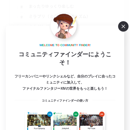
まったりゆっくり楽しむ
ミラプリ（ミラージュプリズム）
ハウジング
JA
詳細を見る
W
E
L
C
O
M
E
T
O
C
O
M
M
U
N
I
T
Y
F
I
N
D
E
R
!
募集期間: 2026/09/03 まで
コミュニティファインダーにようこ
そ！
フリーカンパニーやリンクシェルなど、自分のプレイに合ったコ
ミュニティに加入して、
ファイナルファンタジーXIVの世界をもっと楽しもう！
コミュニティファインダーの使い方