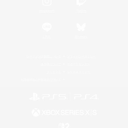
Instagram
Twitch
LINE
Bluesky
レーティング制度について
プライバシーポリシー
著作権について
サポートセンター
ライセンス
ルール＆ポリシー
利用者情報の外部送信について