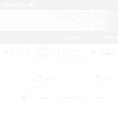
ニュース
FFXIVを
DATA CENTER
Elemental
ALL
フリー
(133)
アピールタグ
#初心者/若葉歓迎
#絶挑戦
#モブハント
#学生中心
#なんでも楽しむ
#スクリーンショット撮影
#ハウジ