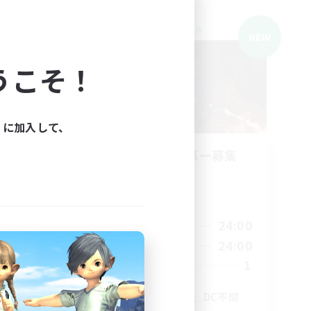
クロスワールドリンクシェル
NEW
NEW
うこそ！
ィに加入して、
TA
立ち上げメンバー募集
Elemental
活動時間
22:00
24:00
平日
3:00
22:00
24:00
週末
3:00
1
募集人数
2
8
絶アレキ！初絶◯、DC不問