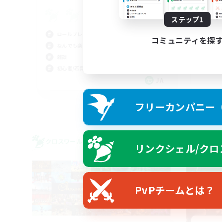
ゆ
まっ
ステップ1
クリ
ロールプレイ
初心
コミュニティを探
なんでも楽しむ
雑談
初心者/若葉歓迎
JA
募集期間: 2026/09/05 まで
フリーカンパニー（F
クロスワールドリンクシェル
クロス
リンクシェル/クロ
NEW
PvPチームとは？