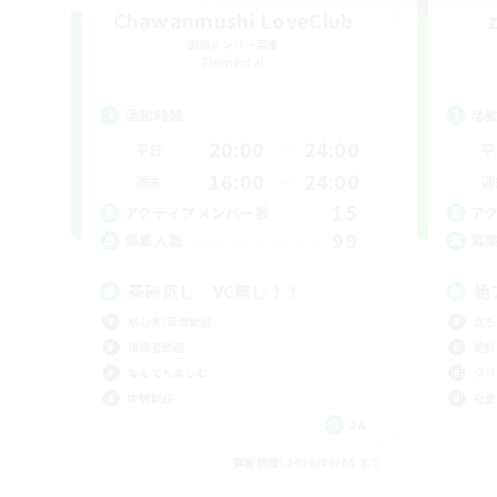
Chawanmushi LoveClub
追加メンバー募集
Elemental
活動時間
活
20:00
24:00
平日
平
16:00
24:00
週末
週
15
アクティブメンバー数
ア
99
募集人数
募
茶碗蒸し VC無し！！
絶
初心者/若葉歓迎
立ち
復帰者歓迎
絶挑
なんでも楽しむ
クリ
体験歓迎
社会
JA
募集期間: 2026/09/05 まで