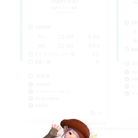
night-owl
追加メンバー募集
Elemental
活
活動時間
平
21:00
4:00
平日
週
21:00
5:00
週末
募
12
アクティブメンバー数
5
募集人数
#V
雑談
深夜民
体験
復帰者歓迎
なん
まったりゆっくり楽しむ
まっ
初心者/若葉歓迎
体験歓迎
JA
募集期間: 2026/09/05 まで