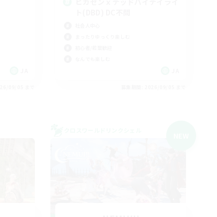
ヒカセンｘデッドバイデイライ
ト(DBD) DC不問
社会人中心
まったりゆっくり楽しむ
初心者/若葉歓迎
なんでも楽しむ
JA
JA
26/09/05 まで
募集期間: 2026/09/05 まで
クロスワールドリンクシェル
NEW