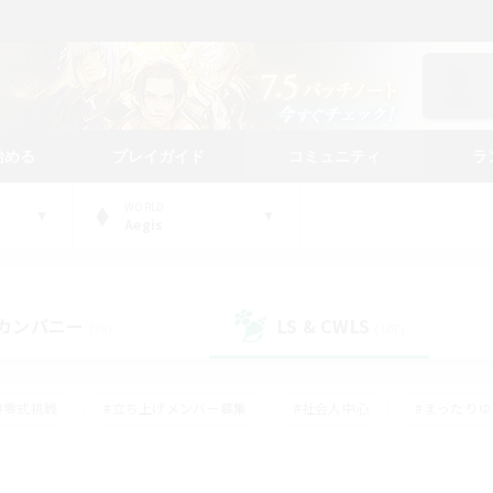
始める
プレイガイド
コミュニティ
ラ
WORLD
Aegis
カンパニー
LS & CWLS
(26)
(107)
#零式挑戦
#立ち上げメンバー募集
#社会人中心
#まったり
#体験歓迎
#クラフター中心
#ギャザラー中心
#ロー
ング
#演奏
#ミラプリ（ミラージュプリズム）
#クリア目指