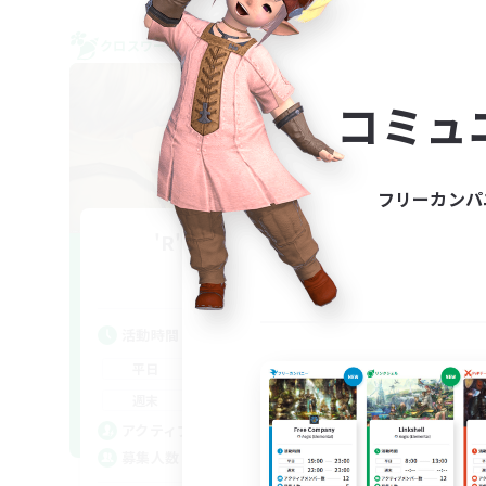
クロスワールドリンクシェル
クロス
コミュ
フリーカンパ
'R'umor-'P'ost
追加メンバー募集
Elemental
活
活動時間
平
10:00
24:00
平日
週
10:00
24:00
週末
募
2
アクティブメンバー数
10
募集人数
エ