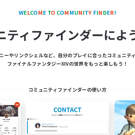
W
E
L
C
O
M
E
T
O
C
O
M
M
U
N
I
T
Y
F
I
N
D
E
R
!
ワールドリンクシェル
クロスワールドリンクシェル
NEW
ニティファインダーによ
ニーやリンクシェルなど、自分のプレイに合ったコミュニテ
ファイナルファンタジーXIVの世界をもっと楽しもう！
立ち上げメンバー募集
HAIJO-no-YAKA
Elemental
追加メンバー募集
Elemental
動時間
コミュニティファインダーの使い方
活動時間
--:--
--:--
日
10:00
平日
21:00
24:00
末
10:00
週末
2
集人数
アクティブメンバー数
募集人数
ンジョイ勢による絶アレキの