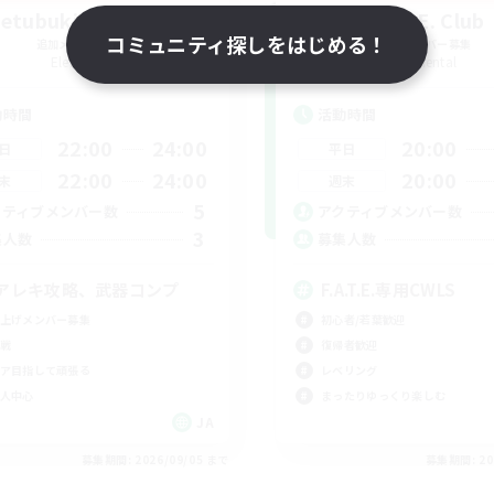
zetubuki-atumeru
F.A.T.E. Club
コミュニティ探しをはじめる！
追加メンバー募集
追加メンバー募集
Elemental
Elemental
動時間
活動時間
22:00
24:00
20:00
日
平日
22:00
24:00
20:00
末
週末
5
クティブメンバー数
アクティブメンバー数
3
集人数
募集人数
アレキ攻略、武器コンプ
F.A.T.E.専用CWLS
上げメンバー募集
初心者/若葉歓迎
戦
復帰者歓迎
ア目指して頑張る
レベリング
人中心
まったりゆっくり楽しむ
JA
募集期間: 2026/09/05 まで
募集期間: 20