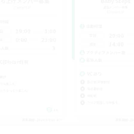
立ち上げメンバー募集
Baby Steps
Elemental
追加メンバー募集
Elemental
動時間
活動時間
19:00
1:00
日
20:00
平日
0:00
23:00
末
14:00
週末
3
集人数
アクティブメンバー数
募集人数
C(Discord)有
VCあり
歓迎
初心者/若葉歓迎
でも楽しむ
復帰者歓迎
たりゆっくり楽しむ
極挑戦
クリア目指して頑張る
JA
募集期間: 2026/09/05 まで
募集期間: 20