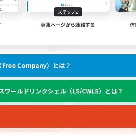
っる〜い固定
Discord鯖(vc任意)
たりゆっくり楽しむ
ステップ2
スクリーンショット撮影
ア目指して頑張る
まったりゆっくり楽しむ
者/若葉歓迎
す
募集ページから連絡する
体
なんでも楽しむ
ミラプリ（ミラージュプリズム）
JA
募集期間: 2026/09/05 まで
募集期間: 20
ree Company）とは？
ワールドリンクシェル
クロスワールドリンクシェル
スワールドリンクシェル（LS/CWLS）とは？
NEW