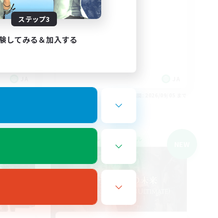
絶挑戦
社会人中心
ステップ3
クリア目指して頑張る
初心者/若葉歓迎
験してみる＆加入する
JA
JA
26/09/05 まで
募集期間: 2026/09/05 まで
クロスワールドリンクシェル
NEW