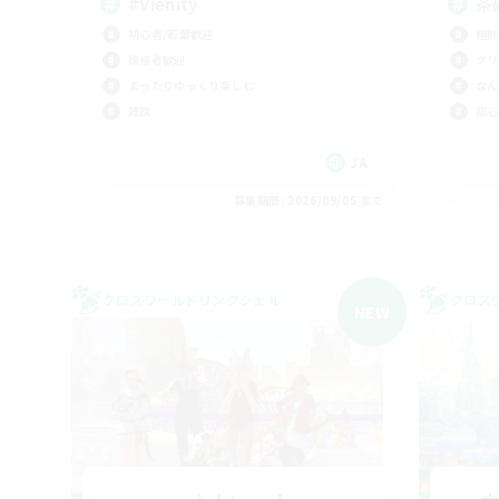
#Vienity
茶
初心者/若葉歓迎
極挑
復帰者歓迎
クリ
まったりゆっくり楽しむ
なん
雑談
初心
JA
募集期間: 2026/09/05 まで
クロスワールドリンクシェル
クロス
NEW