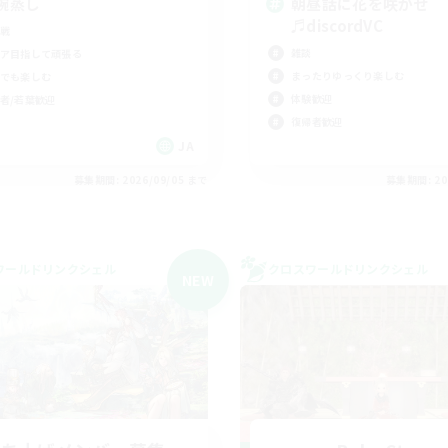
碗蒸し
朝昼話に花を咲かせ
♬discordVC
戦
雑談
ア目指して頑張る
まったりゆっくり楽しむ
でも楽しむ
体験歓迎
者/若葉歓迎
復帰者歓迎
JA
募集期間: 2026/09/05 まで
募集期間: 20
ワールドリンクシェル
クロスワールドリンクシェル
NEW