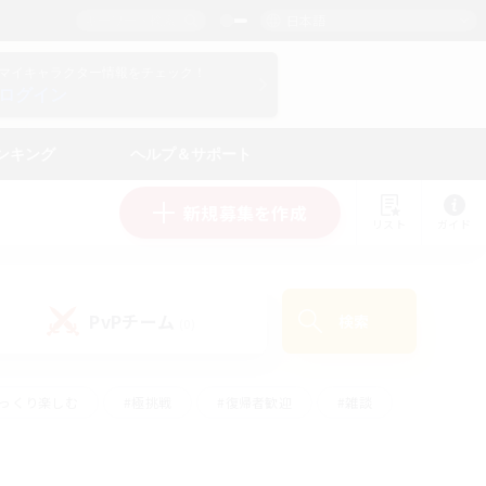
日本語
マイキャラクター情報をチェック！
ログイン
ンキング
ヘルプ＆サポート
新規募集を作成
リスト
ガイド
PvPチーム
検索
(0)
ゆっくり楽しむ
#極挑戦
#復帰者歓迎
#雑談
ルプレイ
#トレジャーハント
#レベリング
して頑張る
#プレイヤー主催イベント