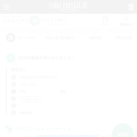
リスト
募集作成
#初心者/若葉歓迎
#絶挑戦
#零式挑戦
アピールタグ
25件の募集が見つかりました！
指定なし
Tonberry (Elemental)
LS & CWLS
平日
週末
＃社会人中心
使用言語
クロスワールドリンクシェル
NEW