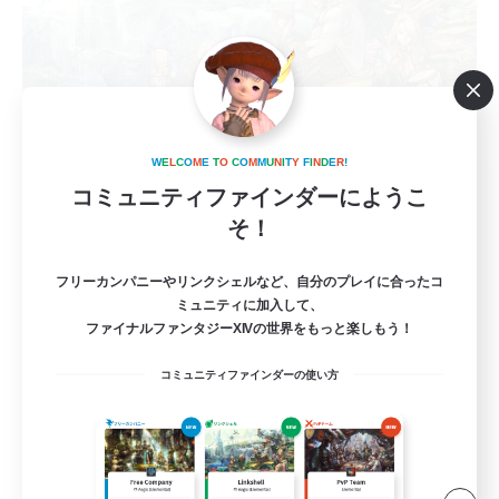
W
E
L
C
O
M
E
T
O
C
O
M
M
U
N
I
T
Y
F
I
N
D
E
R
!
立ち上げメンバー募集
コミュニティファインダーにようこ
Elemental
そ！
6
募集人数
フリーカンパニーやリンクシェルなど、自分のプレイに合ったコ
ミュニティに加入して、
VC無し、金土22:00〜
ファイナルファンタジーXIVの世界をもっと楽しもう！
コミュニティファインダーの使い方
立ち上げメンバー募集
社会人中心
初心者/若葉歓迎