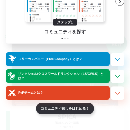
零式挑戦
FR
詳細を見る
ステップ1
募集期間: 2026/09/04 まで
コミュニティを探す
クロスワールドリンクシェル
NEW
フリーカンパニー（Free Company）とは？
リンクシェル/クロスワールドリンクシェル（LS/CWLS）と
は？
PvPチームとは？
コミュニティ探しをはじめる！
SPICA
追加メンバー募集
Elemental