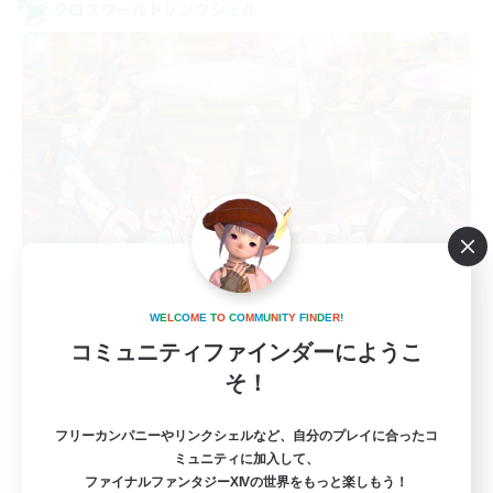
クロスワールドリンクシェル
Dream Miner
W
E
L
C
O
M
E
T
O
C
O
M
M
U
N
I
T
Y
F
I
N
D
E
R
!
追加メンバー募集
Elemental
コミュニティファインダーにようこ
そ！
10
募集人数
フリーカンパニーやリンクシェルなど、自分のプレイに合ったコ
まったり楽しめる環境目指してます!!
ミュニティに加入して、
ファイナルファンタジーXIVの世界をもっと楽しもう！