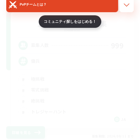
PvPチームとは？
立ち上げメンバー募集
コミュニティ探しをはじめる！
Elemental
999
募集人数
傭兵
極挑戦
零式挑戦
絶挑戦
トレジャーハント
JA
詳細を見る
募集期間: 2026/08/11 まで