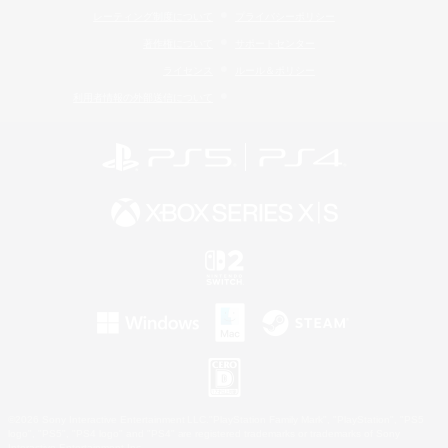
レーティング制度について
プライバシーポリシー
著作権について
サポートセンター
ライセンス
ルール＆ポリシー
利用者情報の外部送信について
©2026 Sony Interactive Entertainment LLC."PlayStation Family Mark", "PlayStation", "PS5
logo", "PS5", "PS4 logo" and "PS4" are registered trademarks or trademarks of Sony
Interactive Entertainment Inc.