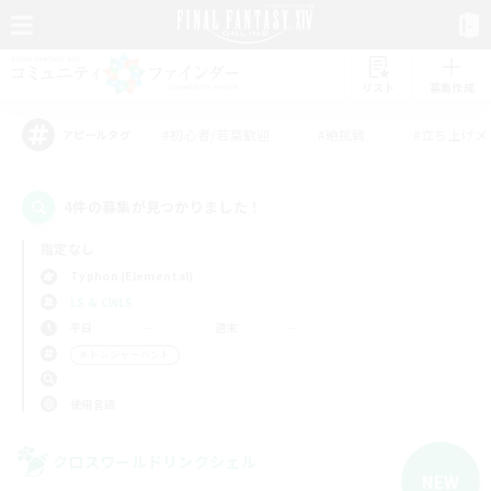
リスト
募集作成
#初心者/若葉歓迎
#絶挑戦
#立ち上げメ
アピールタグ
4件の募集が見つかりました！
指定なし
Typhon (Elemental)
LS & CWLS
平日
週末
＃トレジャーハント
使用言語
クロスワールドリンクシェル
NEW