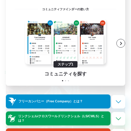
立ち上げメンバー募集
コミュニティファインダーの使い方
初心者/若葉歓迎
復帰者歓迎
トレジャーハント
JA
詳細を見る
募集期間: 2026/08/27 まで
ステップ1
クロスワールドリンクシェル
コミュニティを探す
フリーカンパニー（Free Company）とは？
リンクシェル/クロスワールドリンクシェル（LS/CWLS）と
は？