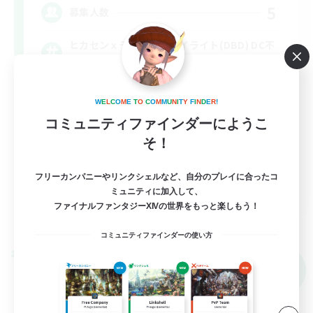
5
募集人数
ヒカセンｘデッドバイデイライト(DBD) DC不
問
社会人中心
W
E
L
C
O
M
E
T
O
C
O
M
M
U
N
I
T
Y
F
I
N
D
E
R
!
まったりゆっくり楽しむ
コミュニティファインダーにようこ
そ！
初心者/若葉歓迎
なんでも楽しむ
フリーカンパニーやリンクシェルなど、自分のプレイに合ったコ
JA
ミュニティに加入して、
ファイナルファンタジーXIVの世界をもっと楽しもう！
詳細を見る
募集期間: 2026/09/05 まで
コミュニティファインダーの使い方
クロスワールドリンクシェル
NEW