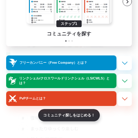
ステップ1
コミュニティを探す
night-owl
フリーカンパニー（Free Company）とは？
追加メンバー募集
Elemental
リンクシェル/クロスワールドリンクシェル（LS/CWLS）と
5
は？
募集人数
PvPチームとは？
深夜民
コミュニティ探しをはじめる！
復帰者歓迎
まったりゆっくり楽しむ