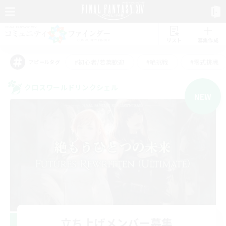
リスト
募集作成
#初心者/若葉歓迎
#絶挑戦
#零式挑戦
アピールタグ
クロスワールドリンクシェル
NEW
立ち上げメンバー募集