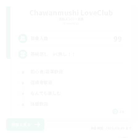
Chawanmushi LoveClub
追加メンバー募集
Elemental
99
募集人数
茶碗蒸し VC無し！！
初心者/若葉歓迎
復帰者歓迎
なんでも楽しむ
体験歓迎
JA
詳細を見る
募集期間: 2026/09/05 まで