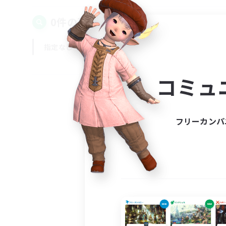
0件の募集が見つかりました！
指定なし
平日
週末
コミュ
フリーカンパ
募