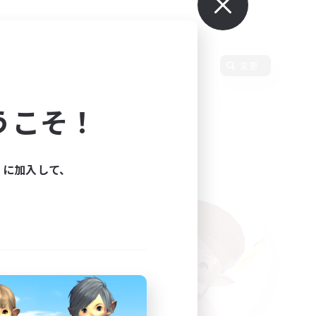
語
変更
うこそ！
ィに加入して、
た。