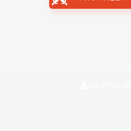
X
/
News
レーティング制度について
©2026 Sony Interactive Entertainment LLC."PlayStation
Microsoft, the 
Windows is e