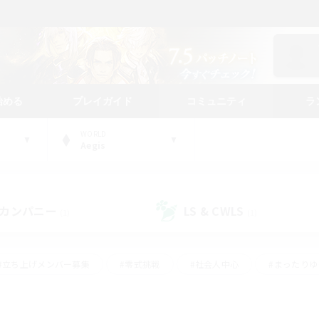
始める
プレイガイド
コミュニティ
ラ
WORLD
Aegis
カンパニー
LS & CWLS
(1)
(1)
#立ち上げメンバー募集
#零式挑戦
#社会人中心
#まったり
体験歓迎
#クラフター中心
#ロールプレイ
#ギャザラー中心
ージュプリズム）
#スクリーンショット撮影
#クリア目指して頑張る