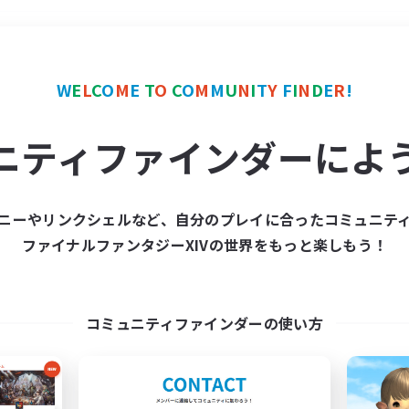
＃ギャザラー中心
使用言
W
E
L
C
O
M
E
T
O
C
O
M
M
U
N
I
T
Y
F
I
N
D
E
R
!
ニティファインダーによ
ニーやリンクシェルなど、自分のプレイに合ったコミュニテ
ファイナルファンタジーXIVの世界をもっと楽しもう！
募集数 0件
集が見つかりませんでし
コミュニティファインダーの使い方
条件を変えて検索してみるでっす！