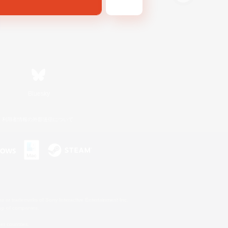
Bluesky
利用者情報の外部送信について
s or trademarks of Sony Interactive Entertainment Inc.
up of companies.
er countries.