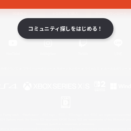
関連商品
e-STOREで購入
ゲームダウンロード
コミュニティ探しをはじめる！
Official Information
YouTube
Instagram
Twitch
LINE
著作権について
プライバシーポリシー
サポートセンター
ライセンス
ルール＆ポリシー
 Family Mark", "PlayStation", "PS5 logo", "PS5", "PS4 logo" and "PS4" are registered trademark
XBOX Sphere mark, the Series X|S logo and XBOX Series X|S are trademarks of the Microsoft gro
Nintendo Switch is a trademark of Nintendo.
ither a registered trademark or trademark of Microsoft Corporation in the United States and/or oth