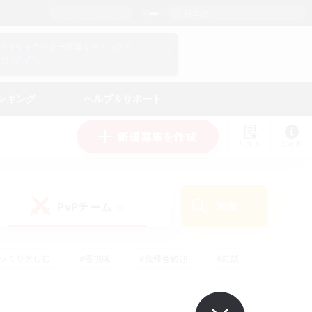
日本語
マイキャラクター情報をチェック！
ログイン
ンキング
ヘルプ＆サポート
新規募集を作成
リスト
ガイド
PvPチーム
検索
(0)
ゆっくり楽しむ
#極挑戦
#復帰者歓迎
#雑談
#ハウジング
#トレジャーハント
#レベリング
#プレイヤー主催イベント