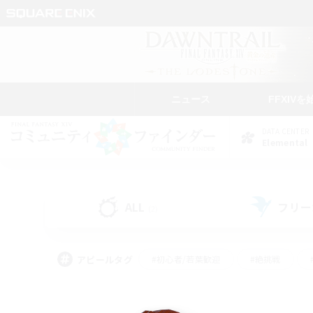
ニュース
FFXIVを
DATA CENTER
Elemental
ALL
フリー
(2)
アピールタグ
#初心者/若葉歓迎
#絶挑戦
#学生中心
#なんでも楽しむ
#モブハント
#
#演奏
#ミラプリ（ミラ