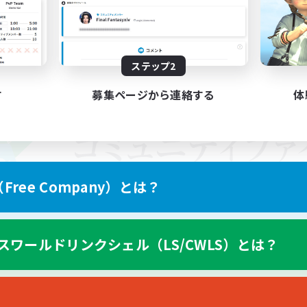
ステップ2
す
募集ページから連絡する
体
ree Company）とは？
スワールドリンクシェル（LS/CWLS）とは？
スマートフォン版へ