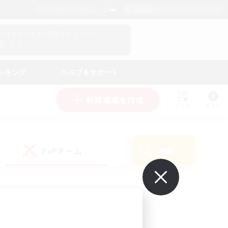
日本語
マイキャラクター情報をチェック！
ログイン
ンキング
ヘルプ＆サポート
新規募集を作成
リスト
ガイド
PvPチーム
検索
(0)
で