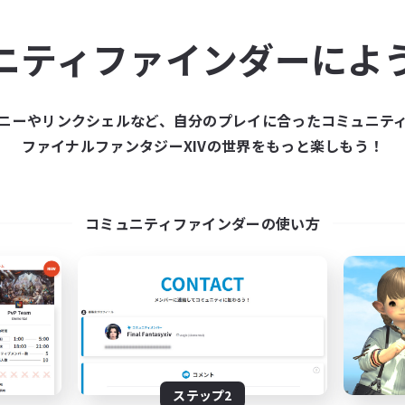
ュニティメンバーを集め
ニティファインダーによ
ティファインダーは、一緒に冒険する仲間を募集することが
た仲間を集めて、ファイナルファンタジーXIVの世界をもっ
ニーやリンクシェルなど、自分のプレイに合ったコミュニテ
ファイナルファンタジーXIVの世界をもっと楽しもう！
新規募集を作成する
コミュニティファインダーの使い方
ステップ2