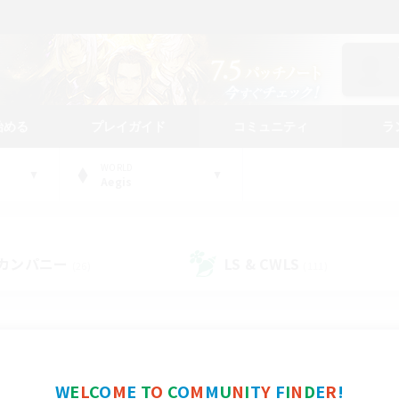
始める
プレイガイド
コミュニティ
ラ
WORLD
Aegis
カンパニー
LS & CWLS
(26)
(111)
コミュニティファインダー
W
E
L
C
O
M
E
T
O
C
O
M
M
U
N
I
T
Y
F
I
N
D
E
R
!