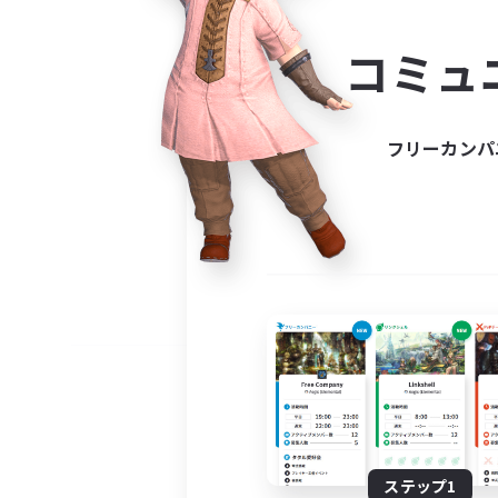
コミ
コミュ
コミュニ
自分に合っ
フリーカンパ
ステップ1