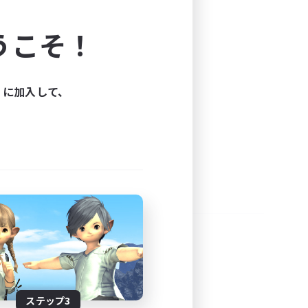
よう！
うこそ！
できます。
と楽しもう！
ィに加入して、
ステップ3