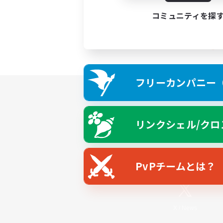
コミュニティを探
フリーカンパニー（F
リンクシェル/クロ
PvPチームとは？
X
/
News