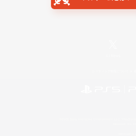
X
/
News
レーティング制度について
©2026 Sony Interactive Entertainment LLC."PlayStation
Microsoft, the 
Windows is e