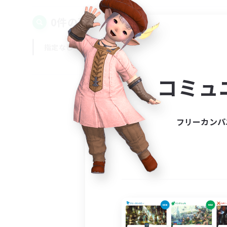
0件の募集が見つかりました！
指定なし
平日
週末
コミュ
フリーカンパ
募