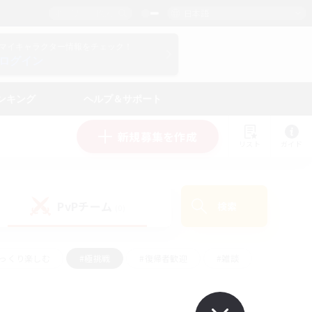
日本語
マイキャラクター情報をチェック！
ログイン
ンキング
ヘルプ＆サポート
新規募集を作成
リスト
ガイド
PvPチーム
検索
(0)
ゆっくり楽しむ
#極挑戦
#復帰者歓迎
#雑談
ルプレイ
#トレジャーハント
#レベリング
して頑張る
#プレイヤー主催イベント