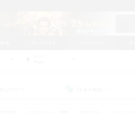
始める
プレイガイド
コミュニティ
ラ
WORLD
Aegis
カンパニー
LS & CWLS
(0)
(18)
#零式挑戦
#立ち上げメンバー募集
#社会人中心
#まったり
#体験歓迎
#クラフター中心
#ギャザラー中心
#ロー
ング
#演奏
#ミラプリ（ミラージュプリズム）
#クリア目指