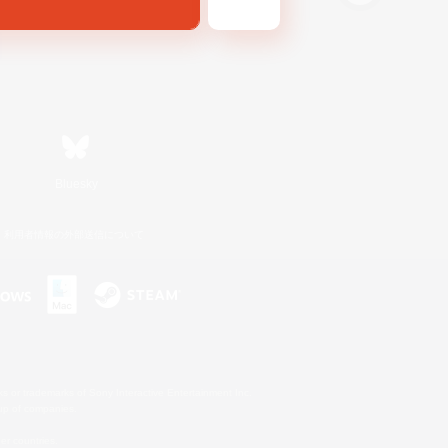
Bluesky
利用者情報の外部送信について
s or trademarks of Sony Interactive Entertainment Inc.
up of companies.
er countries.