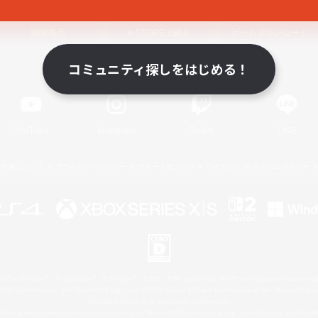
関連商品
e-STOREで購入
ゲームダウンロード
コミュニティ探しをはじめる！
Official Information
YouTube
Instagram
Twitch
LINE
著作権について
プライバシーポリシー
サポートセンター
ライセンス
ルール＆ポリシー
 Family Mark", "PlayStation", "PS5 logo", "PS5", "PS4 logo" and "PS4" are registered trademark
XBOX Sphere mark, the Series X|S logo and XBOX Series X|S are trademarks of the Microsoft gro
Nintendo Switch is a trademark of Nintendo.
ither a registered trademark or trademark of Microsoft Corporation in the United States and/or oth