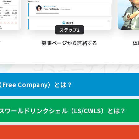
ステップ2
す
募集ページから連絡する
体
ree Company）とは？
スワールドリンクシェル（LS/CWLS）とは？
スマートフォン版へ