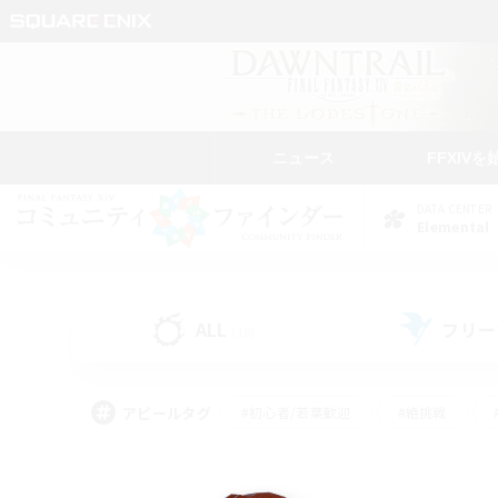
ニュース
FFXIVを
DATA CENTER
Elemental
ALL
フリー
(18)
アピールタグ
#初心者/若葉歓迎
#絶挑戦
#モブハント
#学生中心
#なんでも楽しむ
#スクリーンショット撮影
#ハウジ