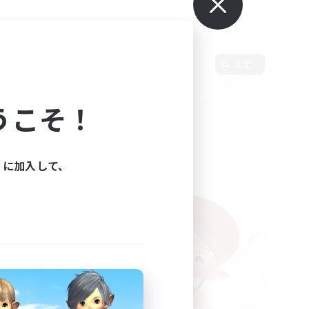
変更
うこそ！
ィに加入して、
た。