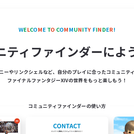
＃極挑戦
使用言語
W
E
L
C
O
M
E
T
O
C
O
M
M
U
N
I
T
Y
F
I
N
D
E
R
!
ニティファインダーによ
ニーやリンクシェルなど、自分のプレイに合ったコミュニテ
ファイナルファンタジーXIVの世界をもっと楽しもう！
募集数 0件
集が見つかりませんでし
コミュニティファインダーの使い方
条件を変えて検索してみるでっす！