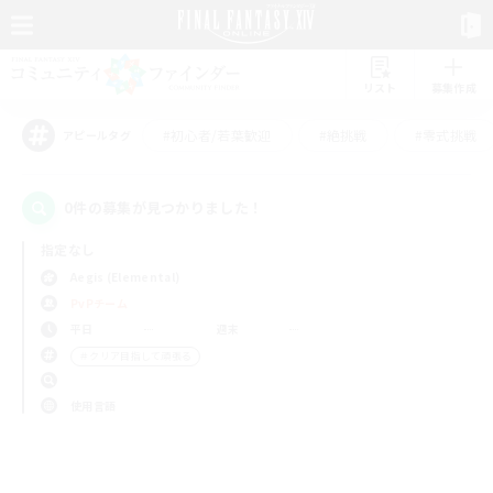
リスト
募集作成
#初心者/若葉歓迎
#絶挑戦
#零式挑戦
アピールタグ
0件の募集が見つかりました！
指定なし
Aegis (Elemental)
PvPチーム
平日
週末
＃クリア目指して頑張る
使用言語