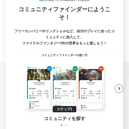
W
E
L
C
O
M
E
T
O
C
O
M
M
U
N
I
T
Y
F
I
N
D
E
R
!
コミュニティファインダーにようこ
そ！
フリーカンパニーやリンクシェルなど、自分のプレイに合ったコ
ミュニティに加入して、
ファイナルファンタジーXIVの世界をもっと楽しもう！
コミュニティファインダーの使い方
パソコン版へ
関連商品
e-STOREで購入
ステップ1
ゲームダウンロード
コミュニティを探す