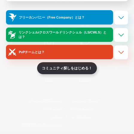
Official Information
フリーカンパニー（Free Company）とは？
/
X
News
YouTube
リンクシェル/クロスワールドリンクシェル（LS/CWLS）と
は？
PvPチームとは？
Instagram
Twitch
コミュニティ探しをはじめる！
LINE
Bluesky
レーティング制度について
プライバシーポリシー
著作権について
サポートセンター
ライセンス
ルール＆ポリシー
利用者情報の外部送信について