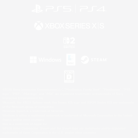
©2026 Sony Interactive Entertainment LLC."PlayStation Family Mark", "PlayStation", "PS5
logo", "PS5", "PS4 logo" and "PS4" are registered trademarks or trademarks of Sony
Interactive Entertainment Inc.
Microsoft, the XBOX Sphere mark, the Series X|S logo and XBOX Series X|S are trademarks
of the Microsoft group of companies.
Nintendo Switch is a trademark of Nintendo.
Windows is either a registered trademark or trademark of Microsoft Corporation in the United
States and/or other countries.
Mac is a trademark of Apple Inc.
©2026 Valve Corporation. Steam and the Steam logo are trademarks and/or registered
trademarks of Valve Corporation in the U.S. and/or other countries.