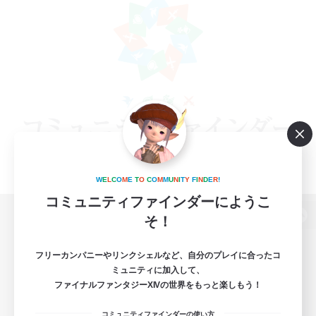
W
E
L
C
O
M
E
T
O
C
O
M
M
U
N
I
T
Y
F
I
N
D
E
R
!
コミュニティファインダーにようこ
そ！
パソコン版へ
フリーカンパニーやリンクシェルなど、自分のプレイに合ったコ
ミュニティに加入して、
ファイナルファンタジーXIVの世界をもっと楽しもう！
関連商品
e-STOREで購入
コミュニティファインダーの使い方