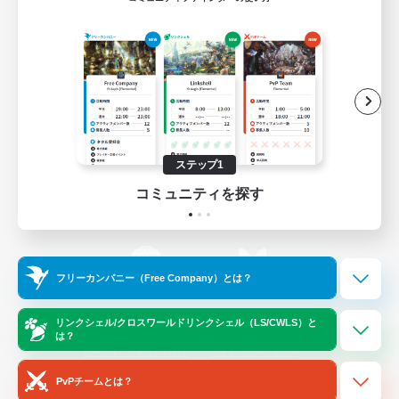
ゲームダウンロード
Official Information
/
X
News
YouTube
ステップ1
コミュニティを探す
Instagram
Twitch
フリーカンパニー（Free Company）とは？
LINE
Bluesky
リンクシェル/クロスワールドリンクシェル（LS/CWLS）と
は？
レーティング制度について
プライバシーポリシー
著作権について
サポートセンター
PvPチームとは？