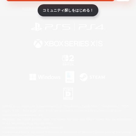
ライセンス
ルール＆ポリシー
利用者情報の外部送信について
コミュニティ探しをはじめる！
©2026 Sony Interactive Entertainment LLC."PlayStation Family Mark", "PlayStation", "PS5
logo", "PS5", "PS4 logo" and "PS4" are registered trademarks or trademarks of Sony
Interactive Entertainment Inc.
Microsoft, the XBOX Sphere mark, the Series X|S logo and XBOX Series X|S are trademarks
of the Microsoft group of companies.
Nintendo Switch is a trademark of Nintendo.
Windows is either a registered trademark or trademark of Microsoft Corporation in the United