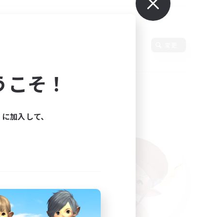
変更
うこそ！
ィに加入して、
た。