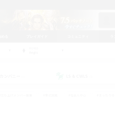
始める
プレイガイド
コミュニティ
ラ
WORLD
Aegis
カンパニー
LS & CWLS
(1)
(5)
#立ち上げメンバー募集
#零式挑戦
#社会人中心
#まったり
体験歓迎
#クラフター中心
#ロールプレイ
#ギャザラー中心
ージュプリズム）
#スクリーンショット撮影
#クリア目指して頑張る