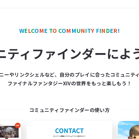
＃ロールプレイ
使用言語
W
E
L
C
O
M
E
T
O
C
O
M
M
U
N
I
T
Y
F
I
N
D
E
R
!
ニティファインダーによ
ニーやリンクシェルなど、自分のプレイに合ったコミュニテ
ファイナルファンタジーXIVの世界をもっと楽しもう！
募集数 0件
集が見つかりませんでし
コミュニティファインダーの使い方
条件を変えて検索してみるでっす！