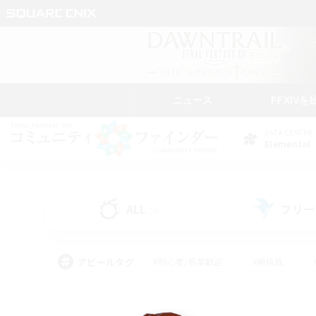
ニュース
FFXIVを
DATA CENTER
Elemental
ALL
フリー
(6)
アピールタグ
#初心者/若葉歓迎
#絶挑戦
#学生中心
#なんでも楽しむ
#モブハント
#
#演奏
#ミラプリ（ミラ