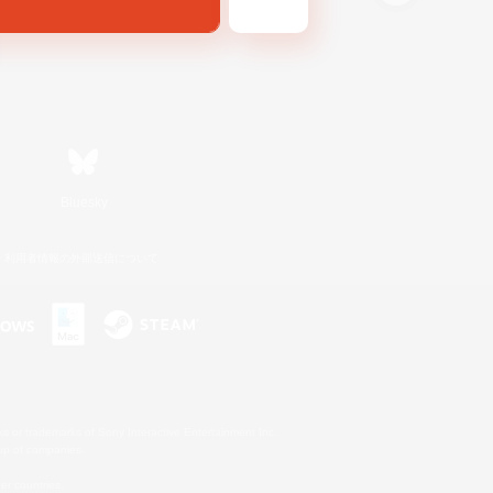
Bluesky
利用者情報の外部送信について
s or trademarks of Sony Interactive Entertainment Inc.
up of companies.
er countries.