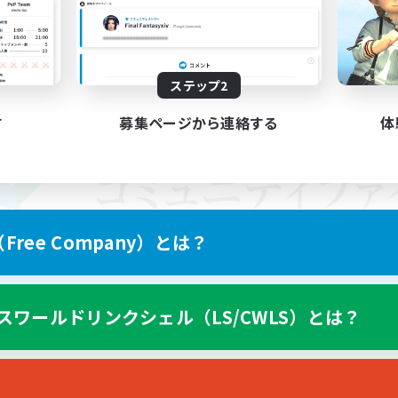
ステップ2
す
募集ページから連絡する
体
ree Company）とは？
スワールドリンクシェル（LS/CWLS）とは？
スマートフォン版へ