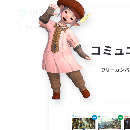
0件の募集が見つかりました！
指定なし
平日
週末
コミュ
フリーカンパ
募