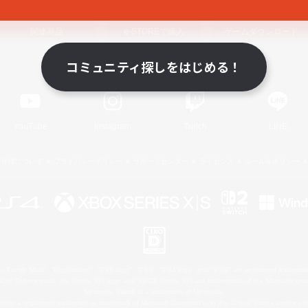
関連商品
e-STOREで購入
ゲームダウンロード
コミュニティ探しをはじめる！
Official Information
YouTube
Instagram
Twitch
LINE
著作権について
プライバシーポリシー
サポートセンター
ライセンス
ルール＆ポリシー
 Family Mark", "PlayStation", "PS5 logo", "PS5", "PS4 logo" and "PS4" are registered trademark
XBOX Sphere mark, the Series X|S logo and XBOX Series X|S are trademarks of the Microsoft gro
Nintendo Switch is a trademark of Nintendo.
ither a registered trademark or trademark of Microsoft Corporation in the United States and/or oth