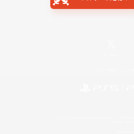
X
/
News
レーティング制度について
©2026 Sony Interactive Entertainment LLC."PlayStation
Microsoft, the 
Windows is e