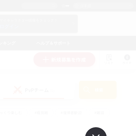
日本語
マイキャラクター情報をチェック！
ログイン
ンキング
ヘルプ＆サポート
新規募集を作成
リスト
ガイド
PvPチーム
検索
(0)
ゆっくり楽しむ
#極挑戦
#復帰者歓迎
#雑談
#ハウジング
#トレジャーハント
#レベリング
#プレイヤー主催イベント