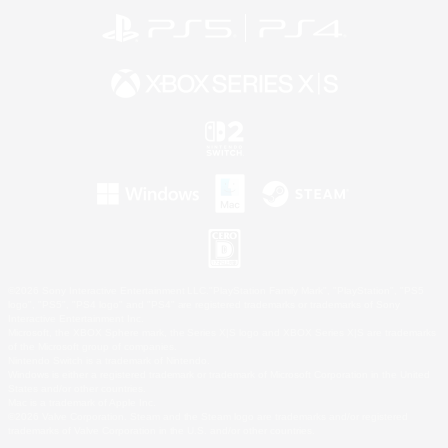
©2026 Sony Interactive Entertainment LLC."PlayStation Family Mark", "PlayStation", "PS5
logo", "PS5", "PS4 logo" and "PS4" are registered trademarks or trademarks of Sony
Interactive Entertainment Inc.
Microsoft, the XBOX Sphere mark, the Series X|S logo and XBOX Series X|S are trademarks
of the Microsoft group of companies.
Nintendo Switch is a trademark of Nintendo.
Windows is either a registered trademark or trademark of Microsoft Corporation in the United
States and/or other countries.
Mac is a trademark of Apple Inc.
©2026 Valve Corporation. Steam and the Steam logo are trademarks and/or registered
trademarks of Valve Corporation in the U.S. and/or other countries.