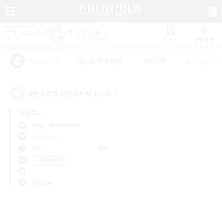
リスト
募集作成
#初心者/若葉歓迎
#絶挑戦
#立ち上げメ
アピールタグ
0件の募集が見つかりました！
指定なし
Aegis (Elemental)
PvPチーム
平日
週末
＃復帰者歓迎
使用言語