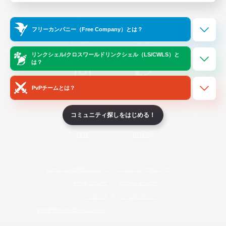
Official Information
フリーカンパニー（Free Company）とは？
/
X
News
YouTube
リンクシェル/クロスワールドリンクシェル（LS/CWLS）と
は？
PvPチームとは？
Instagram
Twitch
コミュニティ探しをはじめる！
LINE
Bluesky
レーティング制度について
プライバシーポリシー
著作権について
サポートセンター
ライセンス
ルール＆ポリシー
利用者情報の外部送信について