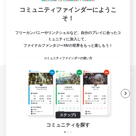
W
E
L
C
O
M
E
T
O
C
O
M
M
U
N
I
T
Y
F
I
N
D
E
R
!
コミュニティファインダーにようこ
そ！
フリーカンパニーやリンクシェルなど、自分のプレイに合ったコ
ミュニティに加入して、
ファイナルファンタジーXIVの世界をもっと楽しもう！
コミュニティファインダーの使い方
パソコン版へ
関連商品
e-STOREで購入
ステップ1
ゲームダウンロード
コミュニティを探す