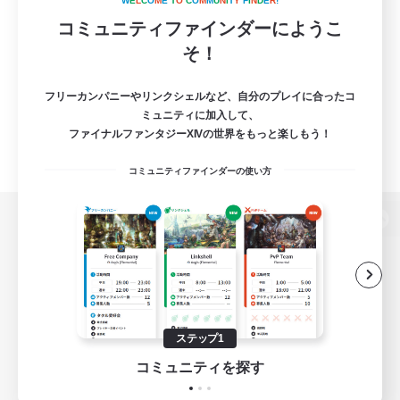
W
E
L
C
O
M
E
T
O
C
O
M
M
U
N
I
T
Y
F
I
N
D
E
R
!
コミュニティファインダーにようこ
そ！
フリーカンパニーやリンクシェルなど、自分のプレイに合ったコ
ミュニティに加入して、
ファイナルファンタジーXIVの世界をもっと楽しもう！
コミュニティファインダーの使い方
パソコン版へ
関連商品
e-STOREで購入
ステップ1
ゲームダウンロード
コミュニティを探す