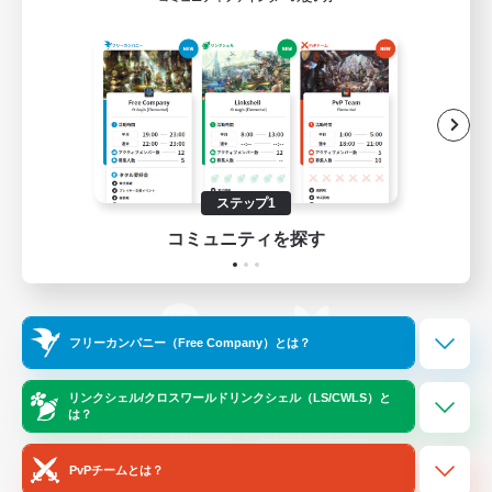
ゲームダウンロード
Official Information
/
X
News
YouTube
ステップ1
コミュニティを探す
Instagram
Twitch
フリーカンパニー（Free Company）とは？
LINE
Bluesky
リンクシェル/クロスワールドリンクシェル（LS/CWLS）と
は？
レーティング制度について
プライバシーポリシー
著作権について
サポートセンター
PvPチームとは？