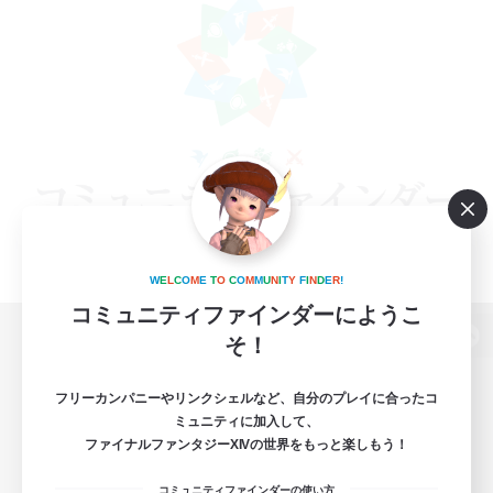
W
E
L
C
O
M
E
T
O
C
O
M
M
U
N
I
T
Y
F
I
N
D
E
R
!
コミュニティファインダーにようこ
そ！
パソコン版へ
フリーカンパニーやリンクシェルなど、自分のプレイに合ったコ
ミュニティに加入して、
ファイナルファンタジーXIVの世界をもっと楽しもう！
関連商品
e-STOREで購入
コミュニティファインダーの使い方