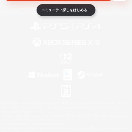
ライセンス
ルール＆ポリシー
利用者情報の外部送信について
コミュニティ探しをはじめる！
©2026 Sony Interactive Entertainment LLC."PlayStation Family Mark", "PlayStation", "PS5
logo", "PS5", "PS4 logo" and "PS4" are registered trademarks or trademarks of Sony
Interactive Entertainment Inc.
Microsoft, the XBOX Sphere mark, the Series X|S logo and XBOX Series X|S are trademarks
of the Microsoft group of companies.
Nintendo Switch is a trademark of Nintendo.
Windows is either a registered trademark or trademark of Microsoft Corporation in the United