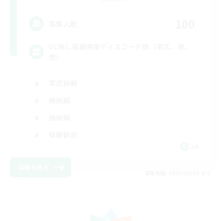
100
募集人数
VC無し高難易度ディスコード鯖（零式、絶、
他）
零式挑戦
絶挑戦
極挑戦
体験歓迎
JA
詳細を見る
募集期間: 2026/08/09 まで