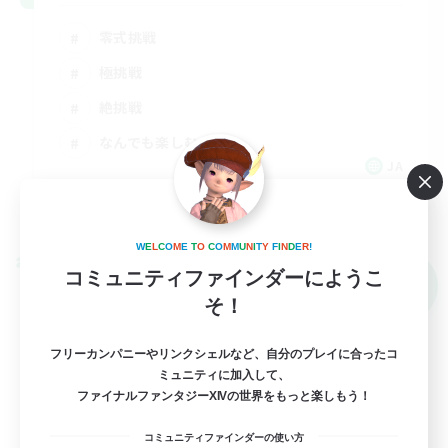
零式挑戦
極挑戦
絶挑戦
なんでも楽しむ
JA
詳細を見る
募集期間: 2026/09/01 まで
W
E
L
C
O
M
E
T
O
C
O
M
M
U
N
I
T
Y
F
I
N
D
E
R
!
クロスワールドリンクシェル
コミュニティファインダーにようこ
NEW
そ！
フリーカンパニーやリンクシェルなど、自分のプレイに合ったコ
ミュニティに加入して、
ファイナルファンタジーXIVの世界をもっと楽しもう！
コミュニティファインダーの使い方