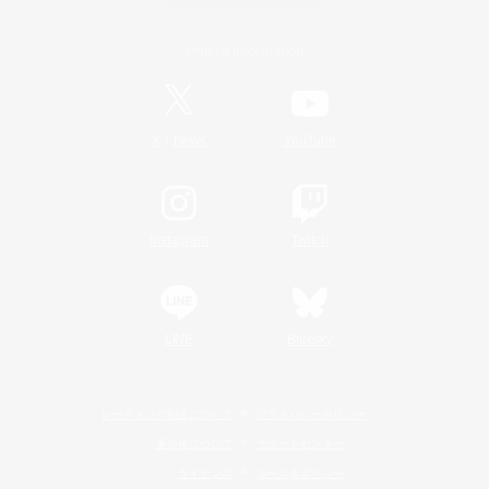
Official Information
/
X
News
YouTube
Instagram
Twitch
LINE
Bluesky
レーティング制度について
プライバシーポリシー
著作権について
サポートセンター
ライセンス
ルール＆ポリシー