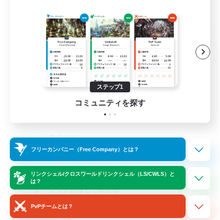
One Round cat
追加メンバー募集
Elemental
3
募集人数
ステップ1
コミュニティを探す
長期固定
零式挑戦
フリーカンパニー（Free Company）とは？
絶挑戦
極挑戦
リンクシェル/クロスワールドリンクシェル（LS/CWLS）と
は？
クリア目指して頑張る
JA
PvPチームとは？