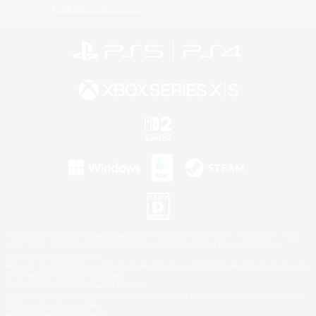
利用者情報の外部送信について
©2026 Sony Interactive Entertainment LLC."PlayStation Family Mark", "PlayStation", "PS5
logo", "PS5", "PS4 logo" and "PS4" are registered trademarks or trademarks of Sony
Interactive Entertainment Inc.
Microsoft, the XBOX Sphere mark, the Series X|S logo and XBOX Series X|S are trademarks
of the Microsoft group of companies.
Nintendo Switch is a trademark of Nintendo.
Windows is either a registered trademark or trademark of Microsoft Corporation in the United
States and/or other countries.
Mac is a trademark of Apple Inc.