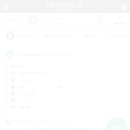
リスト
募集作成
#初心者/若葉歓迎
#絶挑戦
#立ち上げメ
アピールタグ
13件の募集が見つかりました！
指定なし
Aegis (Elemental)
LS & CWLS
平日
週末
＃零式挑戦
使用言語
クロスワールドリンクシェル
NEW