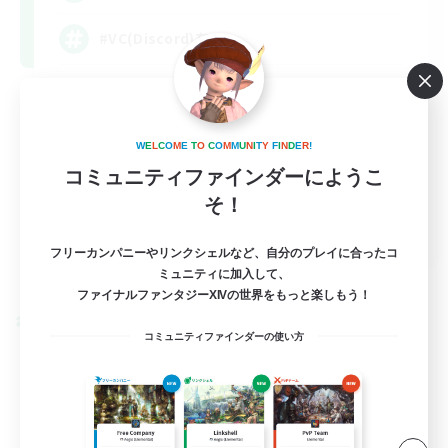
#VC(Discord)有
雑談
体験歓迎
W
E
L
C
O
M
E
T
O
C
O
M
M
U
N
I
T
Y
F
I
N
D
E
R
!
なんでも楽しむ
コミュニティファインダーにようこ
まったりゆっくり楽しむ
そ！
JA
フリーカンパニーやリンクシェルなど、自分のプレイに合ったコ
詳細を見る
ミュニティに加入して、
募集期間: 2026/09/06 まで
ファイナルファンタジーXIVの世界をもっと楽しもう！
クロスワールドリンクシェル
コミュニティファインダーの使い方