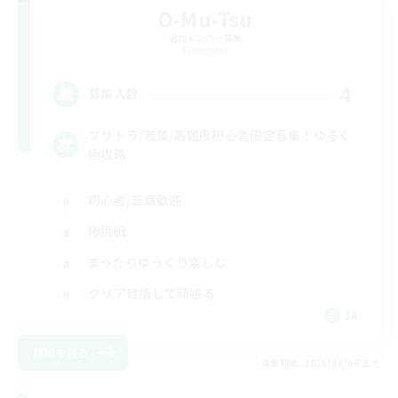
O-Mu-Tsu
追加メンバー募集
Elemental
4
募集人数
フリトラ/若葉/高難度初心者限定募集！ゆるく
極攻略
初心者/若葉歓迎
極挑戦
まったりゆっくり楽しむ
クリア目指して頑張る
JA
詳細を見る
募集期間: 2026/09/06 まで