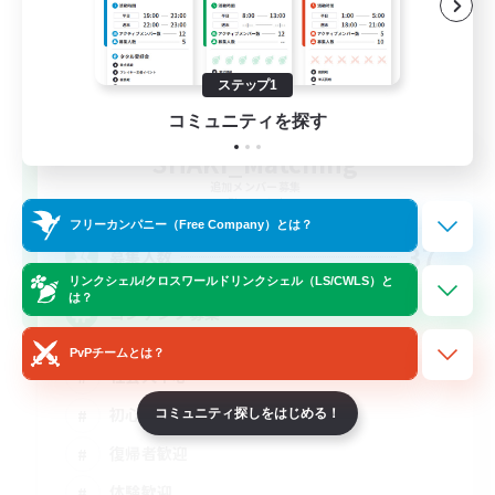
ステップ1
コミュニティを探す
SHAKI_Matching
追加メンバー募集
Elemental
フリーカンパニー（Free Company）とは？
37
募集人数
リンクシェル/クロスワールドリンクシェル（LS/CWLS）と
は？
コンテンツ募集
PvPチームとは？
社会人中心
初心者/若葉歓迎
コミュニティ探しをはじめる！
復帰者歓迎
体験歓迎