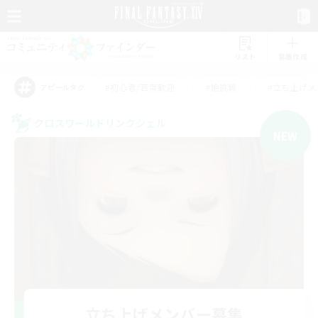
リスト
募集作成
#初心者/若葉歓迎
#絶挑戦
#立ち上げメ
アピールタグ
クロスワールドリンクシェル
NEW
立ち上げメンバー募集