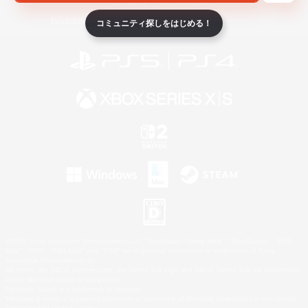
ライセンス
ルール＆ポリシー
利用者情報の外部送信について
コミュニティ探しをはじめる！
©2026 Sony Interactive Entertainment LLC."PlayStation Family Mark", "PlayStation", "PS5
logo", "PS5", "PS4 logo" and "PS4" are registered trademarks or trademarks of Sony
Interactive Entertainment Inc.
Microsoft, the XBOX Sphere mark, the Series X|S logo and XBOX Series X|S are trademarks
of the Microsoft group of companies.
Nintendo Switch is a trademark of Nintendo.
Windows is either a registered trademark or trademark of Microsoft Corporation in the United