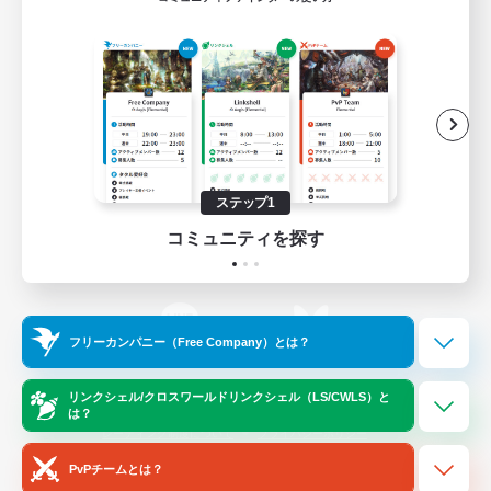
ゲームダウンロード
Official Information
/
X
News
YouTube
ステップ1
コミュニティを探す
Instagram
Twitch
フリーカンパニー（Free Company）とは？
LINE
Bluesky
リンクシェル/クロスワールドリンクシェル（LS/CWLS）と
は？
レーティング制度について
プライバシーポリシー
著作権について
サポートセンター
PvPチームとは？