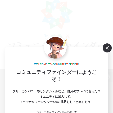
W
E
L
C
O
M
E
T
O
C
O
M
M
U
N
I
T
Y
F
I
N
D
E
R
!
コミュニティファインダーにようこ
そ！
パソコン版へ
フリーカンパニーやリンクシェルなど、自分のプレイに合ったコ
ミュニティに加入して、
ファイナルファンタジーXIVの世界をもっと楽しもう！
関連商品
e-STOREで購入
コミュニティファインダーの使い方