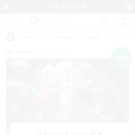
リスト
募集作成
#初心者/若葉歓迎
#絶挑戦
#立ち上げメ
アピールタグ
クロスワールドリンクシェル
NEW
立ち上げメンバー募集