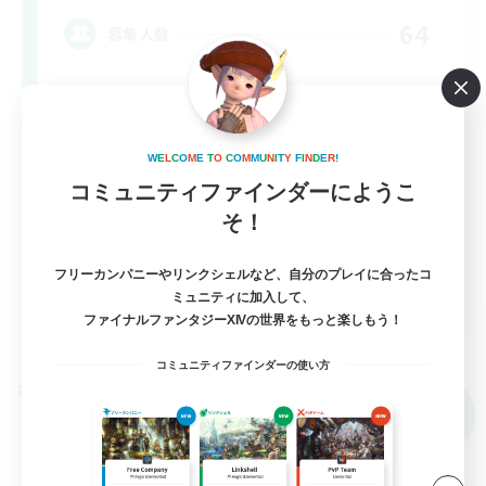
64
募集人数
W
E
L
C
O
M
E
T
O
C
O
M
M
U
N
I
T
Y
F
I
N
D
E
R
!
コミュニティファインダーにようこ
そ！
フリーカンパニーやリンクシェルなど、自分のプレイに合ったコ
EN
ミュニティに加入して、
ファイナルファンタジーXIVの世界をもっと楽しもう！
詳細を見る
募集期間: 2026/09/08 まで
コミュニティファインダーの使い方
クロスワールドリンクシェル
NEW