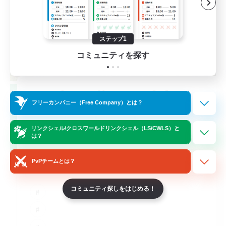
ステップ1
コミュニティを探す
Gengo Kouryuu Cafe
フリーカンパニー（Free Company）とは？
追加メンバー募集
Elemental
リンクシェル/クロスワールドリンクシェル（LS/CWLS）と
30
募集人数
は？
ゆるりと言語交流
PvPチームとは？
コミュニティ探しをはじめる！