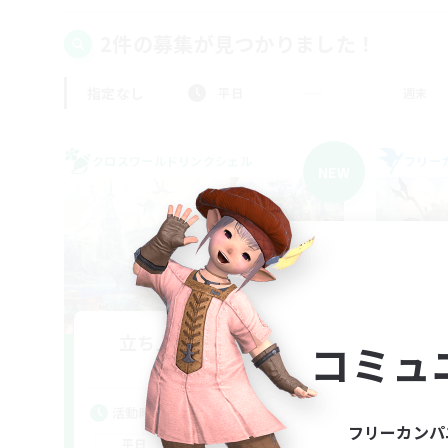
2件の募集が見つかりました！
指定なし
平日
週末
クロスワールドリンクシェル
フリー
NEW
立ち上げメンバー募集
コミュ
Elemental
活動時間
活
フリーカンパ
0:00
23:00
平日