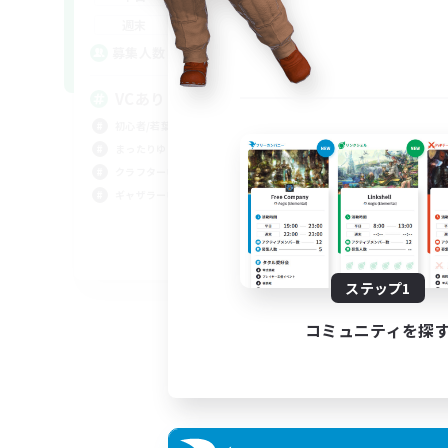
平
0:00
23:00
週末
週
20
募集人数
ア
募
VCあり
初心者/若葉歓迎
サ
まったりゆっくり楽しむ
クラ
クラフター中心
ギャ
ギャザラー中心
雑談
まっ
JA
ステップ1
募集期間: 2026/09/04 まで
コミュニティを探