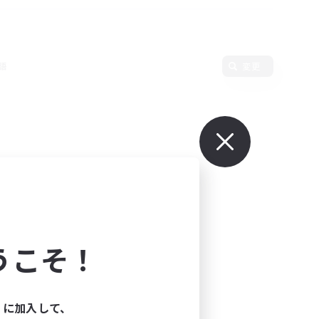
語
変更
うこそ！
ィに加入して、