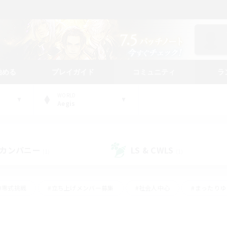
始める
プレイガイド
コミュニティ
ラ
WORLD
Aegis
カンパニー
LS & CWLS
(1)
(1)
#零式挑戦
#立ち上げメンバー募集
#社会人中心
#まったり
#体験歓迎
#クラフター中心
#ギャザラー中心
#ロー
ング
#演奏
#ミラプリ（ミラージュプリズム）
#クリア目指