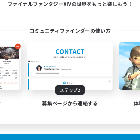
1:00
24:00
ファイナルファンタジーXIVの世界をもっと楽しもう！
日
1:00
24:00
末
5
クティブメンバー数
10
集人数
コミュニティファインダーの使い方
ブキャラok
フター中心
ザラー中心
たりゆっくり楽しむ
JA
ステップ2
募集期間: 2026/08/22 まで
す
募集ページから連絡する
体