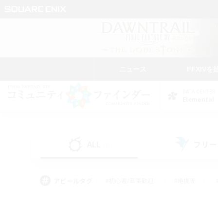
ニュース
FFXIVを
DATA CENTER
Elemental
ALL
フリー
(2)
アピールタグ
#初心者/若葉歓迎
#絶挑戦
#モブハント
#学生中心
#なんでも楽しむ
#スクリーンショット撮影
#ハウジ