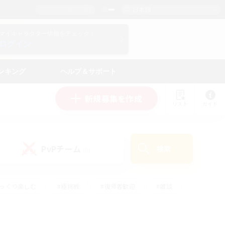
日本語
マイキャラクター情報をチェック！
ログイン
ンキング
ヘルプ＆サポート
新規募集を作成
リスト
ガイド
PvPチーム
検索
(0)
ゆっくり楽しむ
#極挑戦
#復帰者歓迎
#雑談
ルプレイ
#トレジャーハント
#レベリング
して頑張る
#プレイヤー主催イベント