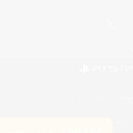
X
/
News
レーティング制度について
©2026 Sony Interactive Entertainment LLC."PlayStation
Microsoft, the 
Windows is e
©2026 Valve Corporation. St
累計募集コミュニティ数