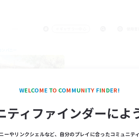
＃ギャザラー中心
使用言
カンパニー
W
E
L
C
O
M
E
T
O
C
O
M
M
U
N
I
T
Y
F
I
N
D
E
R
!
Million Bell
ニティファインダーによ
追加メンバー募集
Aegis [Elemental]
動時間
ニーやリンクシェルなど、自分のプレイに合ったコミュニテ