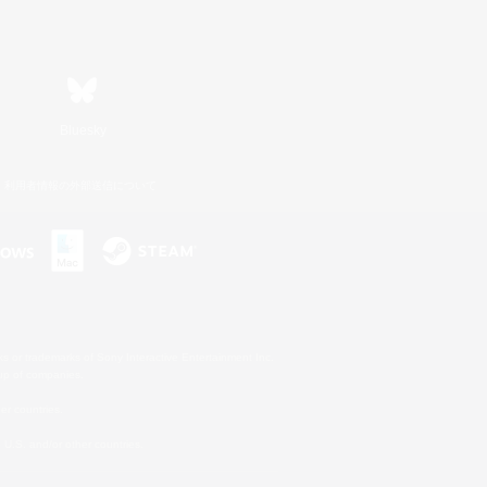
Bluesky
利用者情報の外部送信について
s or trademarks of Sony Interactive Entertainment Inc.
up of companies.
er countries.
U.S. and/or other countries.