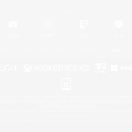
Official Information
YouTube
Instagram
Twitch
LINE
著作権について
プライバシーポリシー
サポートセンター
ライセンス
ルール＆ポリシー
 Family Mark", "PlayStation", "PS5 logo", "PS5", "PS4 logo" and "PS4" are registered trademark
XBOX Sphere mark, the Series X|S logo and XBOX Series X|S are trademarks of the Microsoft gro
Nintendo Switch is a trademark of Nintendo.
ither a registered trademark or trademark of Microsoft Corporation in the United States and/or oth
Mac is a trademark of Apple Inc.
eam and the Steam logo are trademarks and/or registered trademarks of Valve Corporation in the 