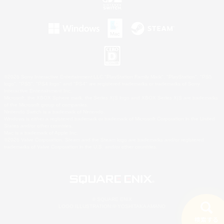
©2026 Sony Interactive Entertainment LLC."PlayStation Family Mark", "PlayStation", "PS5
logo", "PS5", "PS4 logo" and "PS4" are registered trademarks or trademarks of Sony
Interactive Entertainment Inc.
Microsoft, the XBOX Sphere mark, the Series X|S logo and XBOX Series X|S are trademarks
of the Microsoft group of companies.
Nintendo Switch is a trademark of Nintendo.
Windows is either a registered trademark or trademark of Microsoft Corporation in the United
States and/or other countries.
Mac is a trademark of Apple Inc.
©2026 Valve Corporation. Steam and the Steam logo are trademarks and/or registered
trademarks of Valve Corporation in the U.S. and/or other countries.
© SQUARE ENIX
LOGO ILLUSTRATION:© YOSHITAKA AMANO
検索する