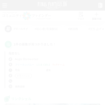
リスト
募集作成
#初心者/若葉歓迎
#絶挑戦
#立ち上げメ
アピールタグ
1件の募集が見つかりました！
指定なし
Aegis (Elemental)
フリーカンパニー
LS & CWLS
PvPチーム
平日
週末
＃モブハント
使用言語
リンクシェル