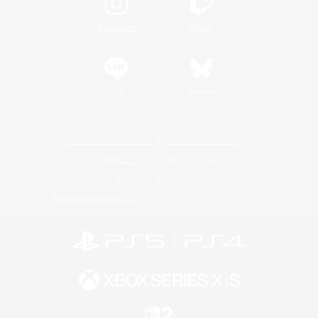
Instagram
Twitch
LINE
Bluesky
レーティング制度について
プライバシーポリシー
著作権について
サポートセンター
ライセンス
ルール＆ポリシー
利用者情報の外部送信について