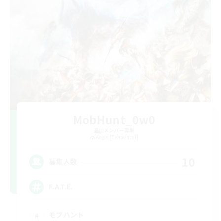
MobHunt_0w0
追加メンバー募集
Aegis [Elemental]
10
募集人数
F.A.T.E.
モブハント