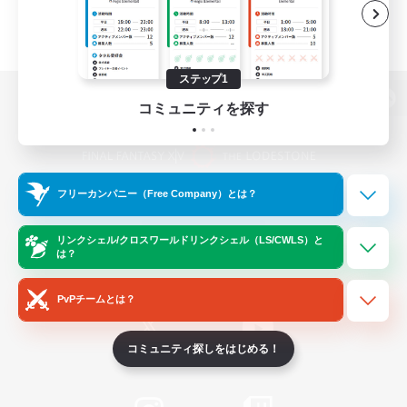
ステップ1
コミュニティを探す
パソコン版へ
フリーカンパニー（Free Company）とは？
関連商品
e-STOREで購入
ゲームダウンロード
リンクシェル/クロスワールドリンクシェル（LS/CWLS）と
は？
Official Information
PvPチームとは？
コミュニティ探しをはじめる！
/
X
News
YouTube