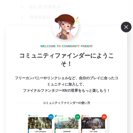
初心者/若葉歓迎
復帰者歓迎
JA
詳細を見る
W
E
L
C
O
M
E
T
O
C
O
M
M
U
N
I
T
Y
F
I
N
D
E
R
!
募集期間: 2026/08/16 まで
コミュニティファインダーにようこ
そ！
フリーカンパニーやリンクシェルなど、自分のプレイに合ったコ
ミュニティに加入して、
ファイナルファンタジーXIVの世界をもっと楽しもう！
コミュニティファインダーの使い方