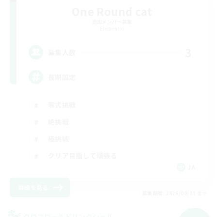
One Round cat
追加メンバー募集
Elemental
3
募集人数
長期固定
零式挑戦
絶挑戦
極挑戦
クリア目指して頑張る
JA
詳細を見る
募集期間: 2026/09/01 まで
クロスワールドリンクシェル