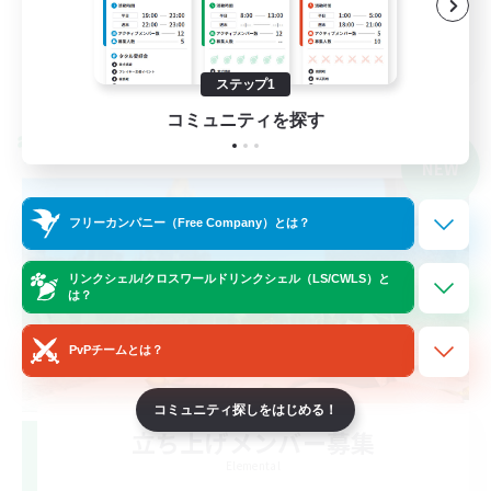
クリア目指して頑張る
JA
詳細を見る
ステップ1
募集期間: 2026/09/05 まで
コミュニティを探す
クロスワールドリンクシェル
NEW
フリーカンパニー（Free Company）とは？
リンクシェル/クロスワールドリンクシェル（LS/CWLS）と
は？
PvPチームとは？
コミュニティ探しをはじめる！
立ち上げメンバー募集
Elemental