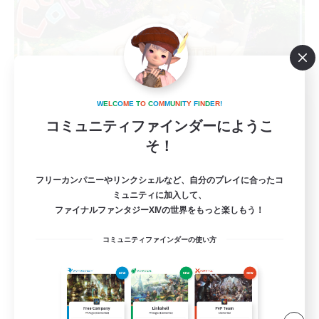
W
E
L
C
O
M
E
T
O
C
O
M
M
U
N
I
T
Y
F
I
N
D
E
R
!
GOKU_Mira_Pri
コミュニティファインダーにようこ
追加メンバー募集
Elemental
そ！
5
募集人数
フリーカンパニーやリンクシェルなど、自分のプレイに合ったコ
ミュニティに加入して、
ゲームは楽しく！！！
ファイナルファンタジーXIVの世界をもっと楽しもう！
コミュニティファインダーの使い方
初心者/若葉歓迎
復帰者歓迎
まったりゆっくり楽しむ