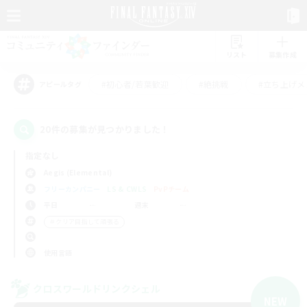
リスト
募集作成
#初心者/若葉歓迎
#絶挑戦
#立ち上げメ
アピールタグ
20件の募集が見つかりました！
指定なし
Aegis (Elemental)
フリーカンパニー
LS & CWLS
PvPチーム
平日
週末
＃クリア目指して頑張る
使用言語
クロスワールドリンクシェル
NEW