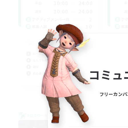
10:00
24:00
平日
平
10:00
24:00
週末
週
2
アクティブメンバー数
ア
10
募集人数
募
ク
プレ
ロールプレイ
ロー
なんでも楽しむ
初心
雑談
コミュ
初心者/若葉歓迎
JA
募集期間: 2026/09/06 まで
フリーカンパ
クロスワールドリンクシェル