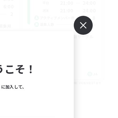
21:00
24:00
平日
6:00
21:00
24:00
週末
2
8
アクティブメンバー数
--
募集人数
募集用
皆で盛り上げる演劇サークル
初心者/若葉歓迎
プレイヤー主催イベント
ロールプレイ
なんでも楽しむ
うこそ！
JA
JA
26/08/30 まで
募集期間: 2026/08/27 まで
ィに加入して、