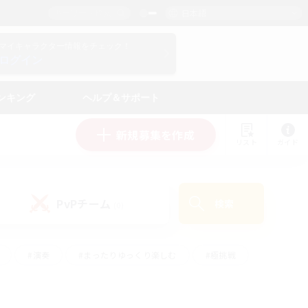
日本語
マイキャラクター情報をチェック！
ログイン
ンキング
ヘルプ＆サポート
新規募集を作成
リスト
ガイド
PvPチーム
検索
(0)
#演奏
#まったりゆっくり楽しむ
#極挑戦
#ハウジング
#レベリング
#クラフター中心
ズム）
#プレイヤー主催イベント