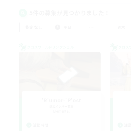
5件の募集が見つかりました！
指定なし
平日
週末
クロスワールドリンクシェル
クロス
'R'umor-'P'ost
追加メンバー募集
Elemental
活動時間
活