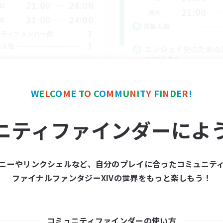
21:00
24:00
日
21:00
週末
21:00
24:00
末
募集人数
7
クティブメンバー数
3
集人数
エンジョイ勢のための
CWLS 7.0〜
リエイター募集『劇団 彩』
プレイヤー主催イベント
イヤー主催イベント
ロールプレイ
W
E
L
C
O
M
E
T
O
C
O
M
M
U
N
I
T
Y
F
I
N
D
E
R
!
ルプレイ
者/若葉歓迎
ニティファインダーによ
JA
募集期間: 2026/09/04 まで
募集期間: 20
ニーやリンクシェルなど、自分のプレイに合ったコミュニテ
ファイナルファンタジーXIVの世界をもっと楽しもう！
コミュニティファインダーの使い方