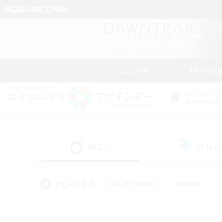
ニュース
FFXIVを
DATA CENTER
Elemental
ALL
フリー
(5)
アピールタグ
#初心者/若葉歓迎
#絶挑戦
#雑談
#なんでも楽しむ
#学生中心
#
#スクリーンショット撮影
#ト