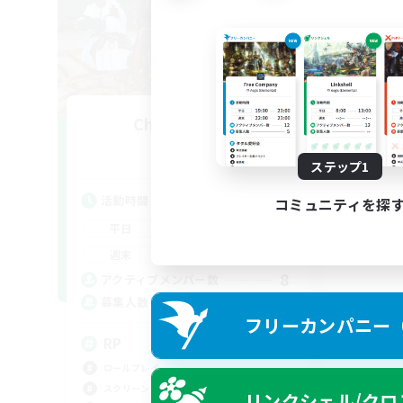
CharacterRP!
追加メンバー募集
Elemental
ステップ1
活動時間
コミュニティを探
18:00
1:00
平日
13:00
1:00
週末
8
アクティブメンバー数
50
募集人数
フリーカンパニー（F
RP
ロールプレイ
スクリーンショット撮影
リンクシェル/クロ