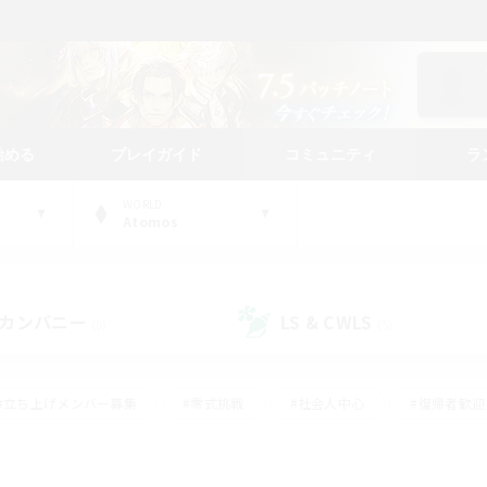
始める
プレイガイド
コミュニティ
ラ
WORLD
Atomos
カンパニー
LS & CWLS
(0)
(5)
#立ち上げメンバー募集
#零式挑戦
#社会人中心
#復帰者歓迎
ギャザラー中心
#モブハント
#ロールプレイ
#体験歓迎
レジャーハント
#クリア目指して頑張る
#ミラプリ（ミラージュプリ