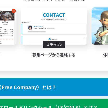
ステップ2
す
募集ページから連絡する
体
ree Company）とは？
スワールドリンクシェル（LS/CWLS）とは？