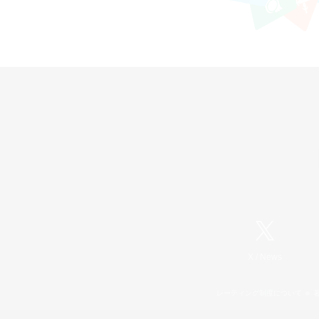
X
/
News
レーティング制度について