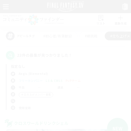
リスト
募集作成
#初心者/若葉歓迎
#絶挑戦
#立ち上げメ
アピールタグ
23件の募集が見つかりました！
指定なし
Aegis (Elemental)
フリーカンパニー
LS & CWLS
PvPチーム
平日
週末
＃立ち上げメンバー募集
使用言語
クロスワールドリンクシェル
NEW