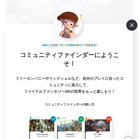
UMA_Totori
W
E
L
C
O
M
E
T
O
C
O
M
M
U
N
I
T
Y
F
I
N
D
E
R
!
追加メンバー募集
Elemental
コミュニティファインダーにようこ
そ！
3
募集人数
フリーカンパニーやリンクシェルなど、自分のプレイに合ったコ
ディスコード無
ミュニティに加入して、
ファイナルファンタジーXIVの世界をもっと楽しもう！
極挑戦
コミュニティファインダーの使い方
クリア目指して頑張る
まったりゆっくり楽しむ
立ち上げメンバー募集