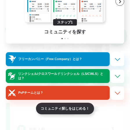
JA
詳細を見る
募集期間: 2026/09/08 まで
ステップ1
クロスワールドリンクシェル
コミュニティを探す
NEW
フリーカンパニー（Free Company）とは？
リンクシェル/クロスワールドリンクシェル（LS/CWLS）と
は？
PvPチームとは？
立ち上げメンバー募集
コミュニティ探しをはじめる！
Elemental
1
募集人数