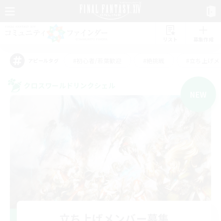
リスト
募集作成
#初心者/若葉歓迎
#絶挑戦
#立ち上げメ
アピールタグ
クロスワールドリンクシェル
NEW
立ち上げメンバー募集