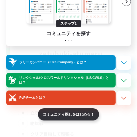
ステップ1
コミュニティを探す
zetubuki-atumeru
追加メンバー募集
フリーカンパニー（Free Company）とは？
Elemental
3
リンクシェル/クロスワールドリンクシェル（LS/CWLS）と
募集人数
は？
絶アレキ攻略、武器コンプ
PvPチームとは？
立ち上げメンバー募集
コミュニティ探しをはじめる！
絶挑戦
クリア目指して頑張る