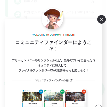
5
募集人数
ヒカセンｘデッドバイデイライト(DBD) DC不
問
社会人中心
W
E
L
C
O
M
E
T
O
C
O
M
M
U
N
I
T
Y
F
I
N
D
E
R
!
まったりゆっくり楽しむ
コミュニティファインダーにようこ
初心者/若葉歓迎
そ！
なんでも楽しむ
JA
フリーカンパニーやリンクシェルなど、自分のプレイに合ったコ
ミュニティに加入して、
詳細を見る
ファイナルファンタジーXIVの世界をもっと楽しもう！
募集期間: 2026/09/07 まで
コミュニティファインダーの使い方
クロスワールドリンクシェル
NEW