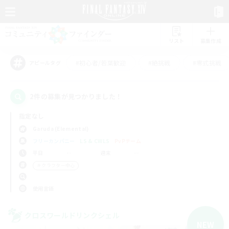
リスト
募集作成
#初心者/若葉歓迎
#絶挑戦
#零式挑戦
アピールタグ
2件の募集が見つかりました！
指定なし
Garuda (Elemental)
フリーカンパニー
LS & CWLS
PvPチーム
平日
週末
＃クラフター中心
使用言語
クロスワールドリンクシェル
NEW