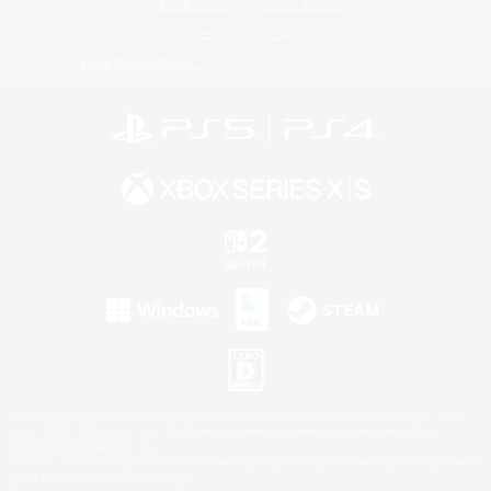
著作権について
サポートセンター
ライセンス
ルール＆ポリシー
利用者情報の外部送信について
©2026 Sony Interactive Entertainment LLC."PlayStation Family Mark", "PlayStation", "PS5
logo", "PS5", "PS4 logo" and "PS4" are registered trademarks or trademarks of Sony
Interactive Entertainment Inc.
Microsoft, the XBOX Sphere mark, the Series X|S logo and XBOX Series X|S are trademarks
of the Microsoft group of companies.