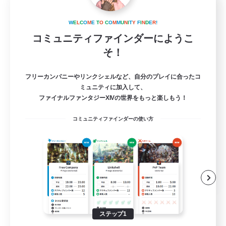
Kadath Market
追加メンバー募集
W
E
L
C
O
M
E
T
O
C
O
M
M
U
N
I
T
Y
F
I
N
D
E
R
!
Garuda [Elemental]
コミュニティファインダーにようこ
そ！
8
募集人数
フリーカンパニーやリンクシェルなど、自分のプレイに合ったコ
ミュニティに加入して、
ファイナルファンタジーXIVの世界をもっと楽しもう！
ロールプレイ
コミュニティファインダーの使い方
クラフター中心
プレイヤー主催イベント
ミラプリ（ミラージュプリズム）
JA
詳細を見る
募集期間: 2026/08/19 まで
ステップ1