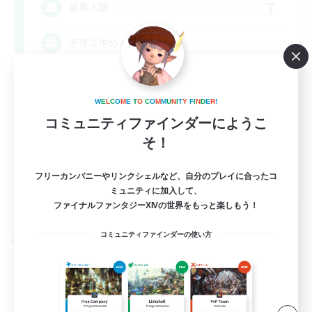
7
募集人数
子育て中のパパママ
初心者/若葉歓迎
W
E
L
C
O
M
E
T
O
C
O
M
M
U
N
I
T
Y
F
I
N
D
E
R
!
まったりゆっくり楽しむ
コミュニティファインダーにようこ
なんでも楽しむ
そ！
雑談
JA
フリーカンパニーやリンクシェルなど、自分のプレイに合ったコ
ミュニティに加入して、
詳細を見る
ファイナルファンタジーXIVの世界をもっと楽しもう！
募集期間: 2026/09/05 まで
コミュニティファインダーの使い方
クロスワールドリンクシェル