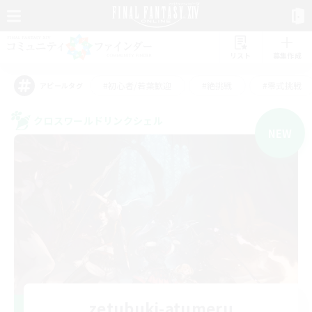
リスト
募集作成
#初心者/若葉歓迎
#絶挑戦
#零式挑戦
アピールタグ
クロスワールドリンクシェル
NEW
zetubuki-atumeru