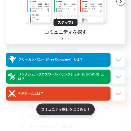
ステップ1
コミュニティを探す
Vienity
追加メンバー募集
フリーカンパニー（Free Company）とは？
Elemental
15
募集人数
リンクシェル/クロスワールドリンクシェル（LS/CWLS）と
は？
#Vienity
PvPチームとは？
初心者/若葉歓迎
コミュニティ探しをはじめる！
復帰者歓迎
まったりゆっくり楽しむ