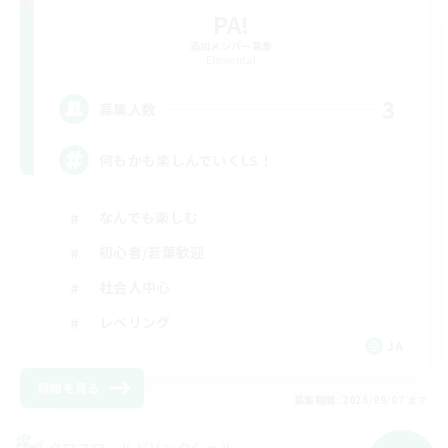
PA!
追加メンバー募集
Elemental
3
募集人数
何もかも楽しんでいくLS！
なんでも楽しむ
初心者/若葉歓迎
社会人中心
レベリング
JA
詳細を見る
募集期間: 2026/09/07 まで
クロスワールドリンクシェル