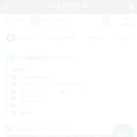
リスト
募集作成
#初心者/若葉歓迎
#絶挑戦
#立ち上げメ
アピールタグ
6件の募集が見つかりました！
指定なし
Aegis (Elemental)
フリーカンパニー
LS & CWLS
PvPチーム
平日
週末
＃レベリング
使用言語
クロスワールドリンクシェル
NEW