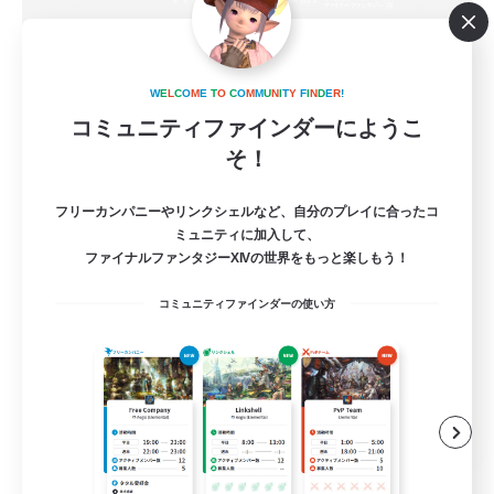
New World Raiders
追加メンバー募集
W
E
L
C
O
M
E
T
O
C
O
M
M
U
N
I
T
Y
F
I
N
D
E
R
!
Elemental
コミュニティファインダーにようこ
そ！
64
募集人数
フリーカンパニーやリンクシェルなど、自分のプレイに合ったコ
ミュニティに加入して、
ファイナルファンタジーXIVの世界をもっと楽しもう！
なんでも楽しむ
コミュニティファインダーの使い方
レベリング
初心者/若葉歓迎
復帰者歓迎
JA / EN / DE / FR
詳細を見る
募集期間: 2026/09/06 まで