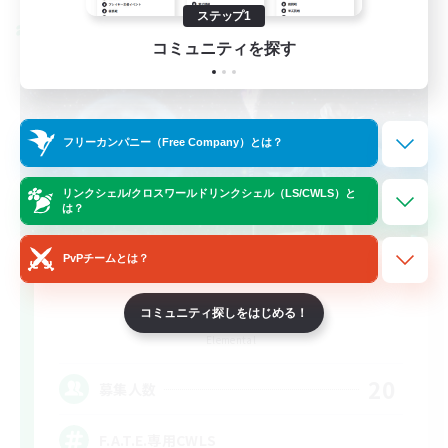
ステップ1
クロスワールドリンクシェル
コミュニティを探す
フリーカンパニー（Free Company）とは？
リンクシェル/クロスワールドリンクシェル（LS/CWLS）と
は？
PvPチームとは？
F.A.T.E. Club
コミュニティ探しをはじめる！
追加メンバー募集
Elemental
20
募集人数
F.A.T.E.専用CWLS