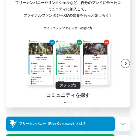
フリーカンパニーやリンクシェルなど、自分のプレイに合ったコ
ミュニティに加入して、
絶挑戦
ファイナルファンタジーXIVの世界をもっと楽しもう！
まったりゆっくり楽しむ
コミュニティファインダーの使い方
社会人中心
クリア目指して頑張る
JA
詳細を見る
募集期間: 2026/08/31 まで
ステップ1
クロスワールドリンクシェル
コミュニティを探す
フリーカンパニー（Free Company）とは？