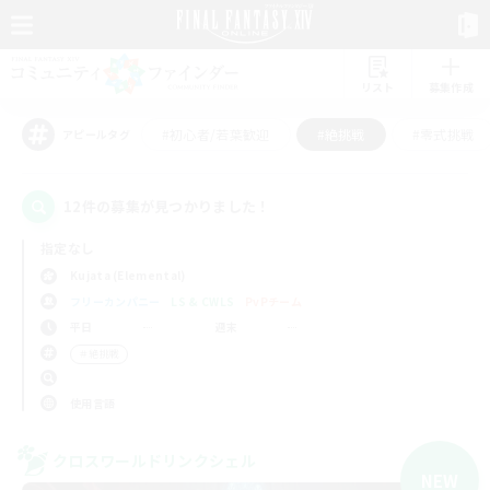
リスト
募集作成
#初心者/若葉歓迎
#絶挑戦
#零式挑戦
アピールタグ
12件の募集が見つかりました！
指定なし
Kujata (Elemental)
フリーカンパニー
LS & CWLS
PvPチーム
平日
週末
＃絶挑戦
使用言語
クロスワールドリンクシェル
NEW