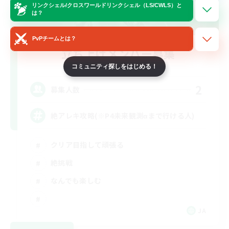
リンクシェル/クロスワールドリンクシェル（LS/CWLS）と
は？
PvPチームとは？
立ち上げメンバー募集
Elemental
コミュニティ探しをはじめる！
2
募集人数
絶アレキ攻略(※P4未来観測αまで行ける人)
クリア目指して頑張る
絶挑戦
なんでも楽しむ
JA