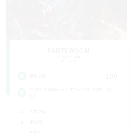
PARTY ROOM
追加メンバー募集
Elemental
100
募集人数
VC無し高難易度ディスコード鯖（零式、絶、
他）
零式挑戦
絶挑戦
極挑戦