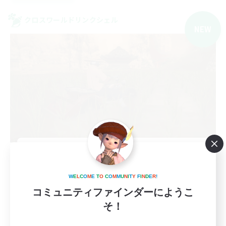
クロスワールドリンクシェル
NEW
Eden Den musi
追加メンバー募集
Elemental
W
E
L
C
O
M
E
T
O
C
O
M
M
U
N
I
T
Y
F
I
N
D
E
R
!
コミュニティファインダーにようこ
1
募集人数
そ！
絶もうひとつの未来 P3～ D1募集